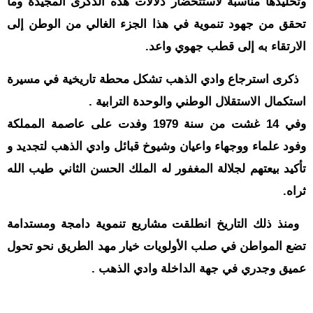
حوادث
وتخليدها مناسبة لاستتحضار دلالات هذه الذكرى المجيدة وما
تحقق من جهود تنموية في هذا الجزء الغالي من الوطن إلى
قناة
اخبار
الارتقاء به إلى قطب جهوي واعد.
المساء
ذكرى استرجاع وادي الذهب تشكل محطة تاريخية في مسيرة
استكمال الاستقلال الوطني والوحدة الترابية .
وفي 14 غشت من سنة 1979 وفدت على عاصمة المملكة
وفود علماء ووجهاء واعيان وشيوخ قبائل وادي الذهب لتجديد و
تأكيد بيعتهم لجلالة المغفور له الملك الحسن الثاني طيب الله
ثراه.
ومنذ ذلك التاريخ انطلقت مشاريع تنموية دامجة ومستدامة
تضع المواطن في صلب الأولويات خيار مهد الطريق نحو تحول
عميق وجدري في جهة الداخلة وادي الذهب .