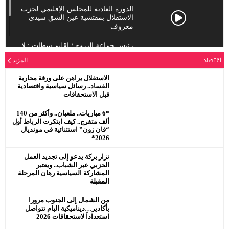
الدورة العادية للمجلس الإقليمي لحزب
الاستقلال بمفتشية عين الشق سيدي
معروف
رئيس جماعة البروج / اقليم سطات : لا
يحترم جلالة الملك محمد السادس
اقتصاد
المزيد
نصره.
الاستقلال يراهن على ورقة محاربة
الفساد.. رسائل سياسية واقتصادية
قبل الاستحقاقات
*6 مباريات.. ملعبان.. وأكثر من 140
ألف متفرج.. كيف ابتكرت الرباط أول
“فان زون” استثنائية في مونديال
2026*
نزار بركة يدعو إلى تجديد العمل
الحزبي عبر الشباب.. ويعتبر
المشاركة السياسية رهان المرحلة
المقبلة
من الشمال إلى الجنوب مرورا
بأكادير…ديناميكية البام تتواصل
استعداداً لاستحقاقات 2026