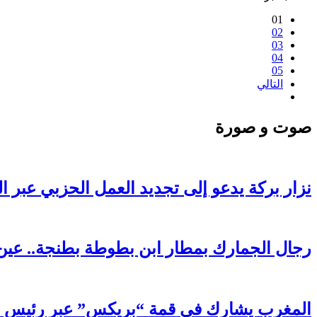
01
02
03
04
05
التالي
صوت و صورة
نزار بركة يدعو إلى تجديد العمل الحزبي عبر ا
رجال الجمارك بمطار ابن بطوطة بطنجة.. عين 
المغرب يشارك في قمة “بريكس” عبر رئيس FADB: رضوان الحلوي يعزز مكانة المملكة في التحول الرقمي الأفريقي والعالمي