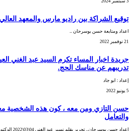
3 سبتمبر 2024
توقيع الشراكة بين راديو مارس والمعهد العالي
اعداد ومتابعة حسن بوسرحان ..
21 نوفمبر 2022
جريدة اخبار المساء تكرم السيد عبد الغني العي
تدريبهم عن مناسك الحج.
إعداد : ابو جاد
5 يونيو 2022
حسن التازي ومن معه ، كون هذه الشخصية معرو
والتعامل
إعداد حسن بوسرحان.. تحرير بقلم نسير عبد الغني 04\03\2022 الدكتور الحسن التازي الذي فاجأني شخصيا الجيد…لن نسبق الأحداث ولنا كامل