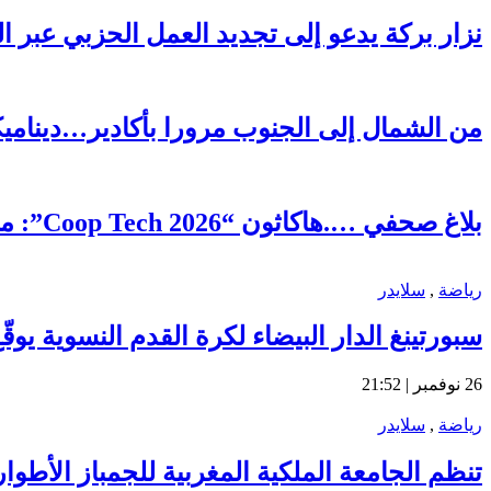
نزار بركة يدعو إلى تجديد العمل الحزبي عبر ا
من الشمال إلى الجنوب مرورا بأكادير…ديناميكية 
بلاغ صحفي ….هاكاثون “Coop Tech 2026”: منصة رقمية رائدة لتعزيز الذكاء الجماعي وتحقيق التنمية المحلية بمديونة
رياضة
,
سلايدر
سبورتينغ الدار البيضاء لكرة القدم النسوية يو
26 نوفمبر | 21:52
رياضة
,
سلايدر
تنظم الجامعة الملكية المغربية للجمباز الأطوار