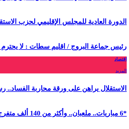
الدورة العادية للمجلس الإقليمي لحزب الاس
رئيس جماعة البروج / اقليم سطات : لا يحترم
اقتصاد
المزيد
الاستقلال يراهن على ورقة محاربة الفساد.. ر
*6 مباريات.. ملعبان.. وأكثر من 140 ألف متفرج.. كيف ابتكرت الرباط أول “فان زون” استثنائية في مونديال 2026*