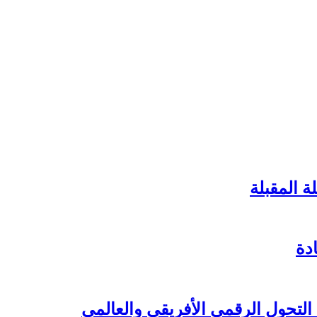
ة المقبلة
دة