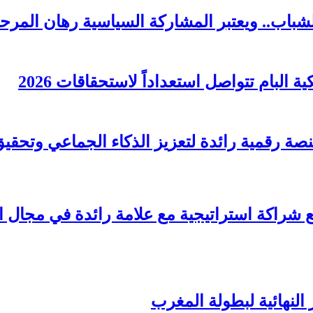
لشباب.. ويعتبر المشاركة السياسية رهان المرحل
البام تتواصل استعداداً لاستحقاقات 2026
قّع شراكة استراتيجية مع علامة رائدة في مجال 
 النهائية لبطولة المغرب