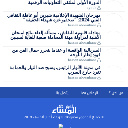
الدورة الأولى لملتقي التعاونيات الرقمية
ayoub
مهرجان الشهيدة الإعلامية شيرين أبو عاقلة الثقافي
الفني 2024: “صحفيو غزة شهداء الحقيقة”
hassan abosarhane
معادلة قانونية للنقاش ، مسألة إلغاء نتائج امتحان
الأهلية لمزاولة مهنة المحاماة صعبة للغاية لسببين
hassan abosarhane
السريالية الواقعية او عندما يتحرر جمال الفن من
قيود إطار اللوحة.
hassan abosarhane
في مدينة الأنوار الرئيس، يسبح ضد التيار والحمامة
تغرد خارج السرب
hassan abosarhane
من نحن ؟
للإعلان معنا
إتصل بنا
© جميع الحقوق محفوظة لجريدة أخبار المساء 2019