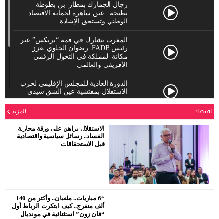
رجال الجمارك بمطار ابن بطوطة
بطنجة.. عين ساهرة لحماية الاقتصاد
الوطني وتستحق الإشادة
المغرب يشارك في قمة “بريكس” عبر
رئيس FADB: رضوان الحلوي يعزز
مكانة المملكة في التحول الرقمي
الأفريقي والعالمي
الدورة العادية للمجلس الإقليمي لحزب
الاستقلال بمفتشية عين الشق سيدي
معروف
اقتصاد
المزيد
رئيس جماعة البروج / اقليم سطات : لا
الاستقلال يراهن على ورقة محاربة
الفساد.. رسائل سياسية واقتصادية
يحترم جلالة الملك محمد السادس
قبل الاستحقاقات
نصره.
*6 مباريات.. ملعبان.. وأكثر من 140
ألف متفرج.. كيف ابتكرت الرباط أول
“فان زون” استثنائية في مونديال