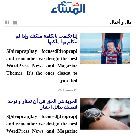
الرئيسية
مال و أعمال
سياسة
إذا تكلمت بالكلمة ملكتك وإذا لم
مجتمع
تتكلم بها ملكتها
إقتصاد
[dropcap]S[/dropcap]tay focused
and remember we design the best
أخبار
WordPress News and Magazine
الجالية
Themes. It’s the ones closest to
جهات
you that
ثقافة
10 ديسمبر 2018
و
الحرية هي الحق في أن تختار و توجد
فن
لنفسك بدائل اختيار
رياضة
[dropcap]S[/dropcap]tay focused
and remember we design the best
المرأة
WordPress News and Magazine