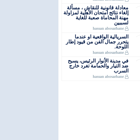
معادلة قانونية للنقاش ، مسألة
إلغاء نتائج امتحان الأهلية لمزاولة
مهنة المحاماة صعبة للغاية
لسببين
hassan abosarhane
السريالية الواقعية او عندما
يتحرر جمال الفن من قيود إطار
اللوحة.
hassan abosarhane
في مدينة الأنوار الرئيس، يسبح
ضد التيار والحمامة تغرد خارج
السرب
hassan abosarhane