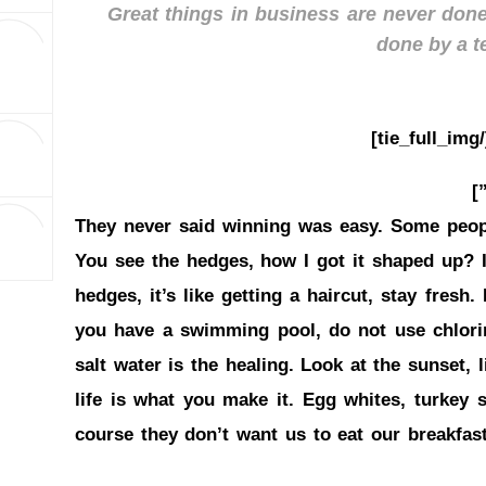
Great things in business are never don
done by a t
[/tie_fu
They never said winning was easy. Some peopl
You see the hedges, how I got it shaped up? I
hedges, it’s like getting a haircut, stay fresh.
you have a swimming pool, do not use chlorine
salt water is the healing. Look at the sunset, li
life is what you make it. Egg whites, turkey 
course they don’t want us to eat our breakfas