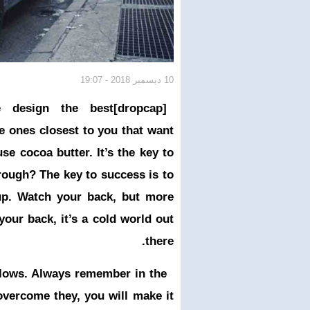
10 ديسمبر 2018 - 19:07
[dropcap]S[/dropcap]tay focused and remember we design the best
the ones closest to you that want
use cocoa butter. It’s the key to
ough? The key to success is to
up. Watch your back, but more
our back, it’s a cold world out
there.
illows. Always remember in the
 overcome they, you will make it