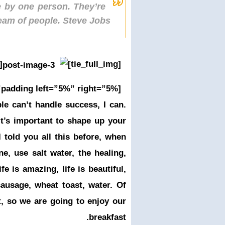
e by one person. They’re
eam of people.
Steve Jobs
ll_img]
[tie_full_img]
[padding left=”5%” right=”5%”]
e can’t handle success, I can.
t’s important to shape up your
 I told you all this before, when
, use salt water, the healing,
fe is amazing, life is beautiful,
sausage, wheat toast, water. Of
t, so we are going to enjoy our
breakfast.