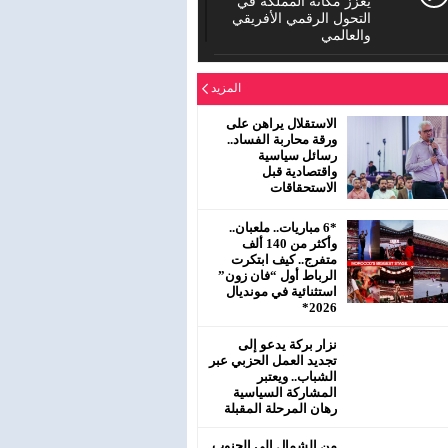
يعزز مكانة المملكة في
التحول الرقمي الأفريقي
والعالمي
الدورة العادية للمجلس
المزيد
الإقليمي لحزب الاستقلال
بمفتشية عين الشق
سيدي معروف
الاستقلال يراهن على
ورقة محاربة الفساد..
رسائل سياسية
رئيس جماعة البروج /
واقتصادية قبل
اقليم سطات : لا يحترم
الاستحقاقات
جلالة الملك محمد
السادس نصره.
*6 مباريات.. ملعبان..
وأكثر من 140 ألف
متفرج.. كيف ابتكرت
الرباط أول “فان زون”
استثنائية في مونديال
2026*
نزار بركة يدعو إلى
تجديد العمل الحزبي عبر
الشباب.. ويعتبر
المشاركة السياسية
رهان المرحلة المقبلة
من الشمال إلى الجنوب