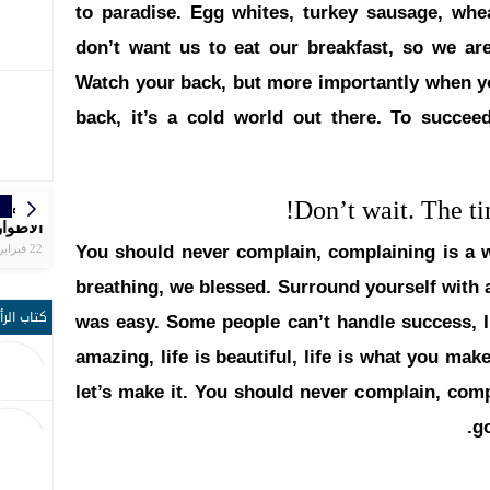
to paradise. Egg whites, turkey sausage, whea
don’t want us to eat our breakfast, so we are
Watch your back, but more importantly when yo
back, it’s a cold world out there. To succe
Don’t wait. The tim
ر
ر
ر
ر
ر
ا
إ
مواع
تنظم ال
بلاغ ال
الرجاء
سبورتين
سفيان 
المغرب
التاسع
الجلالة
دكار با
الأطوار
يوقّع ش
الوطني
الشق
كرة ال
مجال ا
You should never complain, complaining is a w
22 فبراير | 19:25
breathing, we blessed. Surround yourself with 
كتاب الرأ
was easy. Some people can’t handle success, I 
amazing, life is beautiful, life is what you make
let’s make it. You should never complain, com
go