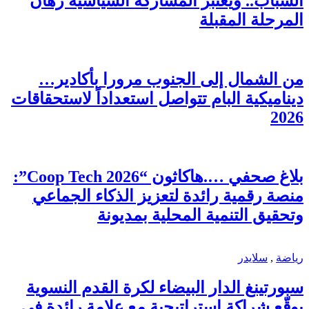
الشباب.. ويعتبر المشاركة السياسية رهان
المرحلة المقبلة
من الشمال إلى الجنوب مرورا بأكادير…
ديناميكية البام تتواصل استعداداً لاستحقاقات
2026
بلاغ صحفي ….هاكاثون “Coop Tech 2026”:
منصة رقمية رائدة لتعزيز الذكاء الجماعي
وتحقيق التنمية المحلية بمديونة
رياضة
,
سلايدر
سبورتينغ الدار البيضاء لكرة القدم النسوية
يوقّع شراكة استراتيجية مع علامة رائدة في