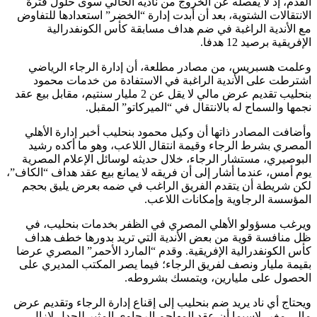
القدم، إذ لا يفصله عن الخروج من ناديه الحالي سوى حلول فترة
الانتقالات الشتوية، بعد أن أبدت إدارة “الخضر” استعدادها للتفاوض
مع الأندية الراغبة في ضم هداف مسابقة كأس الكونفدرالية
الإفريقية برصيد 12 هدفا.
وعلمت هسبريس، من مصادر مطلعة، أن إدارة الرجاء الرياضي
اشترطت على الأندية الراغبة في الاستفادة من خدمات محمود
بنحليب تقديم عرض مالي لا يقل عن 2 مليار سنتيم، مقابل بيع عقد
نجمها والسماح له بالانتقال في “الميركاتو” المقبل.
وأضافت المصادر ذاتها أن وكيل محمود بنحليب أخبر إدارة الأهلي
المصري بشرط الرجاء وقيمة انتقال اللاعب، وهو ما أكده رشيد
البوصيري، مستشار الرجاء، خلال حديثه لوسائل الإعلام المصرية
يوم أمس، عندما أشار إلى أن فريقه لا يمانع بيع عقد هداف “الكاف”،
لكن شريطة أن يتقدم الفريق الراغب في ضمه بعرض يليق بحجم
المؤسسة الرجاوية وإمكانات اللاعب.
ويرغب مسؤولو الأهلي المصري في الظفر بخدمات بنحليب، في
ظل منافسة قوية من بعض الأندية التي تريد بدورها خطف هداف
كأس الكونفدرالية الإفريقية. وقدم “المارد الأحمر” المصري عرضا
بقيمة مليار ونصف لفريق الرجاء؛ فيما يصر المكتب المديري على
الحصول على مليارين، ويتمسك بشروطه.
ويحتاج أي ناد يريد ضم بنحليب إلى إقناع إدارة الرجاء وتقديم عرض
مالي مغر، لاسيما أن عقد المهاجم الرجاوي المثير للجدل لازال