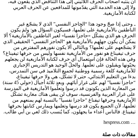
أن ينتبه أصحاب الحرف اللاتيني إلى هذا التناقض الذي يقعون فيه،
ولا إلى هذه الخدمة التي يقدّمونها للمدافعين عن الحرف العربي
لكتابة الأمازيغية.
ـ وحتى إذا صحّ وجود هذا “الحاجز النفسي” الذي لا يشجّع غير
الناطقين بالأمازيغية على تعلّمها، فسيكون السؤال هو: ولمَ يكون
الحرف هو الذي يشكّل «حاجزا نفسيا» لغير الناطقين بالأمازيغية؟ ألا
يمكن أن يكون جهلهم بالأمازيغية هو “الحاجز النفسي” الحقيقي الذي
لا يشجّعهم على تعلّمها؟ وبالتالي ألا يكون نفورهم المفترض من
حرف تيفيناغ هو نفور من الأمازيغية نفسها وليس من حرفها تيفيناغ؟
وفي هذه الحالة فإن استعمال أي حرف لكتابة الأمازيغية لن يجعلهم
يحبّونها ويقبلون على تعلّمها. والحلّ الوحيد هو التدريس الإجباري
للأمازيغية كلغة رسمية ووطنية لجميع التلاميذ في سن التمدرس،
بدءا من التعليم الابتدائي، حتى لا تشكّل، هي ولا حرفها تيفيناغ،
“حاجزا نفسيا” لهم على غرار آبائهم. وبعد ثلاثة أجيال (حولي 45 سنة)
من المغاربة الذين يكونون قد درسوا وتعلّموا الأمازيغية في المدرسة
على غرار العربية والفرنسية، سوف لن يبقى هناك مغاربة تشكّل
الأمازيغية وحرفها تيفناغ “حاجزا نفسيا” بالنسبة لهم يمنعهم من
تعلّمها، لأن الجميع يكون قد درسها وتعلمها ويمارس كتابتها بحرفها
تيفيناغ. فالناس أعداء ما يجهلون، كما يُنسب ذلك لعي بن أبي طالب.
… hespress.com
مقالات ذات صلة