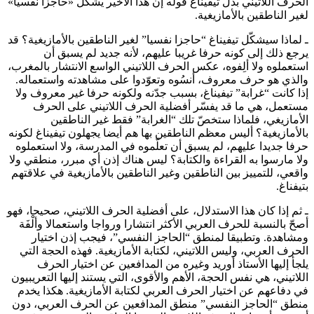
الحرف اللاتيني بدل تيفيناغ قوله إن هذا الأخير يشكّل «حاجزا نفسيا»
لغير الناطقين بالأمازيغية.
ـ لماذا سيشكّل تيفيناغ “حاجزا نفسيا” لغير الناطقين بالأمازيغية؟ قد
يرجع ذلك إلى كونه حرفا غريبا عليهم، لأنه جديد لم يسبق أن
استعملوه ولا ألِفوه، عكس الحرف اللاتيني الواسع الانتشار بالمغرب،
والذي هو حرف معروف، أنسُوه وتعوّدوا على مشاهدته واستعماله.
إذا كانت “غرابة” تيفيناغ، بسبب جدّنه ولكونه حرفا غير معروف ولا
مستعمل، هي ما قد يفسّر أفضلية الحرف اللاتيني على الحرف
الأمازيغي، فلماذا ستخصّ تلك “الغرابة” فقط غير الناطقين
بالأمازيغية؟ أليس معظم الناطقين بها هم أيضا يجهلون تيفيناغ لكونه
حرفا جديدا عليهم، لم يسبق أن تعلّموه في المدرسة، ولا استعملوه
ولا مارسوا به القراءة والكتابة؟ ليس هناك إذن أي مبرر، منطقي ولا
واقعي، للتمييز بين الناطقين وغير الناطقين بالأمازيغية في علاقتهم
بتيفناغ.
ـ ثم إذا كان هذا الاستدلال، على أفضلية الحرف اللاتيني، صحيحا، فهو
أصحّ بالنسبة للحرف العربي الأكثر انتشارا ورواجا واستعمالا وألْفَة
ومشاهدة. وتطبيقا لمنطق “الحاجز النفسي”، فيجب إذن اختيار
الحرف العربي، وليس اللاتيني، لكتابة الأمازيغية. فهذه الحجة التي
يلجأ إليها الأستاذ أوريد وغيره من المدافعين عن اختيار الحرف
اللاتيني، هي نفس الحجة، الأهم والأقوى، التي يستند إليها التعريبيون
في دفاعهم عن اختيار الحرف العربي لكتابة الأمازيغية. هكذا يخدم
منطق “الحاجز النفسي” منطق المدافعين عن الحرف العربي، دون