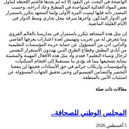
الواضحة في البحث عن النقود إلا أنه لم يجدها فاغتنم اللحظة لتناول
بعض المواد الغذائية المتواجدة في المطبخ وعاد أدراجه، وحسب
المصدر ذاته فإنها ليست المرة الأولى وإنما المشهد يتكرر باستمرار
في الدوار المذكور، وآخرها سرقة محل تجاري وسط الدوار في
الأيام القليلة الماضية.
إن مثل هذه المشاهد تتكرر باستمرار في مدارسنا بالعالم القروي
وما تتعرض له من تخريب وتهميش لعدة اعتبارات يعرفها القاصي
والداني، اذن من المسؤول عن حماية حرمة المؤسسات التعليمية
من أيادي البطش وقطاع الطرق الذين يهددون الاستقرار النفسي
لرجال ونساء التعليم؟ فعدم وأد مثل هذه الأفعال المهينة والمشينة
بمثابة تشجيعها مما قد يؤدي بنا مستقبلا إلى اقتحام السكنيات
والمؤسسات وارتكاب جرائم في حق الأستاذات فحينها لن ينفعنا
التحصر والتضامن الفيسبوكي وحتى تحقيق الجهات المسؤولة عن
استثباب الأمن بالمنطقة.
مقالات ذات صلة
المجلس الوطني للصحافة..
5 أغسطس 2026