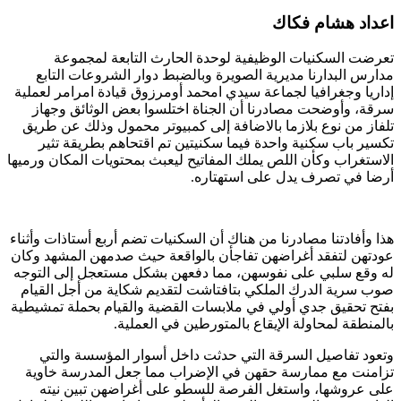
اعداد هشام فكاك
تعرضت السكنيات الوظيفية لوحدة الحارث التابعة لمجموعة
مدارس البدارنا مديرية الصويرة وبالضبط دوار الشروعات التابع
إداريا وجغرافيا لجماعة سيدي امحمد أومرزوق قيادة امرامر لعملية
سرقة، وأوضحت مصادرنا أن الجناة اختلسوا بعض الوثائق وجهاز
تلفاز من نوع بلازما بالاضافة إلى كمبيوتر محمول وذلك عن طريق
تكسير باب سكنية واحدة فيما سكنيتين تم اقتحاهم بطريقة تثير
الاستغراب وكأن اللص يملك المفاتيح ليعبث بمحتويات المكان ورميها
أرضا في تصرف يدل على استهتاره.
هذا وأفادتنا مصادرنا من هناك أن السكنيات تضم أربع أستاذات وأثناء
عودتهن لتفقد أغراضهن تفاجأن بالواقعة حيث صدمهن المشهد وكان
له وقع سلبي على نفوسهن، مما دفعهن بشكل مستعجل إلى التوجه
صوب سرية الدرك الملكي بتافتاشت لتقديم شكاية من أجل القيام
بفتح تحقيق جدي أولي في ملابسات القضية والقيام بحملة تمشيطية
بالمنطقة لمحاولة الإيقاع بالمتورطين في العملية.
وتعود تفاصيل السرقة التي حدثت داخل أسوار المؤسسة والتي
تزامنت مع ممارسة حقهن في الإضراب مما جعل المدرسة خاوية
على عروشها، واستغل الفرصة للسطو على أغراضهن تبين نيته