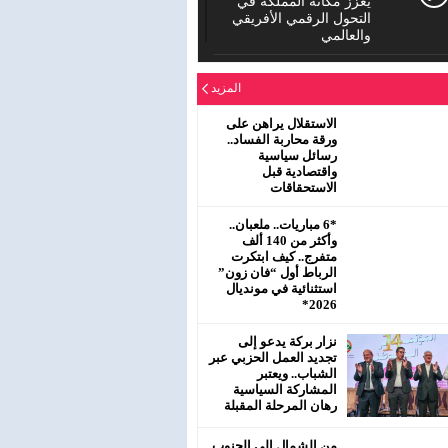
يعزز مكانة المملكة في
التحول الرقمي الأفريقي
والعالمي
الدورة العادية للمجلس
المزيد
الإقليمي لحزب الاستقلال
بمفتشية عين الشق
سيدي معروف
الاستقلال يراهن على
ورقة محاربة الفساد..
رسائل سياسية
رئيس جماعة البروج /
واقتصادية قبل
اقليم سطات : لا يحترم
الاستحقاقات
جلالة الملك محمد
السادس نصره.
*6 مباريات.. ملعبان..
وأكثر من 140 ألف
متفرج.. كيف ابتكرت
الرباط أول “فان زون”
استثنائية في مونديال
2026*
نزار بركة يدعو إلى
تجديد العمل الحزبي عبر
الشباب.. ويعتبر
المشاركة السياسية
رهان المرحلة المقبلة
من الشمال إلى الجنوب