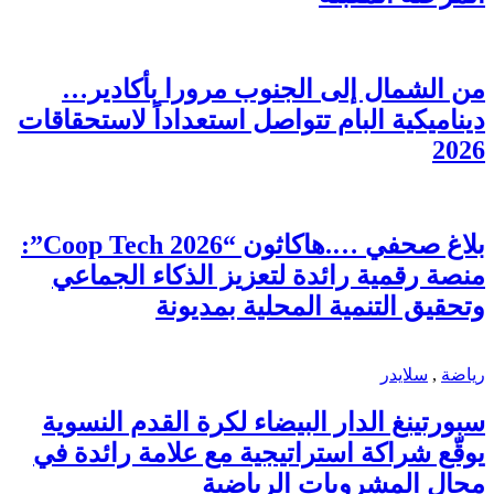
من الشمال إلى الجنوب مرورا بأكادير…
ديناميكية البام تتواصل استعداداً لاستحقاقات
2026
بلاغ صحفي ….هاكاثون “Coop Tech 2026”:
منصة رقمية رائدة لتعزيز الذكاء الجماعي
وتحقيق التنمية المحلية بمديونة
رياضة
,
سلايدر
سبورتينغ الدار البيضاء لكرة القدم النسوية
يوقّع شراكة استراتيجية مع علامة رائدة في
مجال المشروبات الرياضية