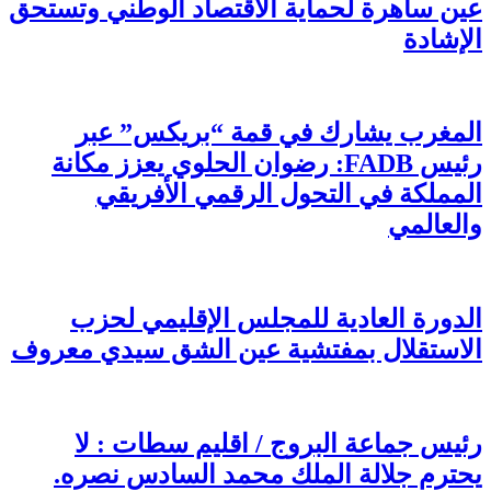
عين ساهرة لحماية الاقتصاد الوطني وتستحق
الإشادة
المغرب يشارك في قمة “بريكس” عبر
رئيس FADB: رضوان الحلوي يعزز مكانة
المملكة في التحول الرقمي الأفريقي
والعالمي
الدورة العادية للمجلس الإقليمي لحزب
الاستقلال بمفتشية عين الشق سيدي معروف
رئيس جماعة البروج / اقليم سطات : لا
يحترم جلالة الملك محمد السادس نصره.