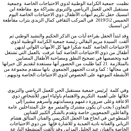
نظمت جمعية الكرامة الوطنية لذوي الاحتياجات الخاصة وجمعية
مستقبل الحي للعمل الرياضي والتربوي بشراكة مع مقاطعة ابن
امسيك حفل تكريم أمهات الأطفال ذوي الاحتياجات الخاصة اليوم
الخميس 2\5\2019 في المركب الثقافي كمال الزبدي بتراب مقاطعة
ابن امسيك
وقد ابتدأ الحفل بقراءة آيات من الذكر الحكيم والنشيد الوطني ثم
ألقت السيدة مريم البقالي رئيسة جمعية الكرامة الوطنية لذوي
الاحتياجات الخاصة كلمة شكرا فيها كل الأمهات اللواتي لديهن
أطفال من ذوي الاحتياجات الخاصة كما عرفت بالعمل التي تشتغل
فيه وتخصصها في تصحيح النطق ومصاحبة الأطفال المصابين
بالمتلازمة 21 كما طلبت من الحضور أنها مستعدة لتقديم كل خبراتها
في مجالها ؛ كما وعدت الجمهور الجمعوي بانها ستقدم مجموعة من
الأنشطة الموجهة على الخصوص لذوي الاحتياجات الخاصة وذويهم .
وفي كلمة لرئيس جمعية مستقبل الحي للعمل الرياضي والتربوي
خلالها على أهمية التكريم والاهتمام باولياء امور للأشخاص ذوي
الاعاقة وعلى ضرورة دعمهم ومساندتهم وأسرهم مشيراً إلى
التعاون ا يجب ان يكون مشترك والمثمر مع جل المتداخلين عامة
والفاعلين الجمعويين خاصة وتقدم بالشكر الكبير للفنانين
المتطوعين في انجاح هدا الحفل التكريمي والفنان المتألق هشام
الزياني والفنانة نادية العبدية و للاشارة فإنها من ذوي الاحتياجات
الخاصة والفنان عبد الجليل المزابي وقد تألقت المنشطة البارعة