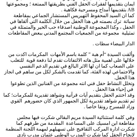
ايمان بتقديمها لفقرات الحفل الفني بطريقتها الممتعة ؛ ومجموعتها
AB بتقديمها أمداح ومسرحية فكاهية .
كما ان السيد المحفوظ التهيريس المستشار الجماعي بمقاطعة
سباتة ترك بصمته في هذا الحفل من خلال الكلمة التي ألقاها في
الحفل ، وكذا المجموعة الوطنية اصدقاء حب الخير والمتمثلة في
تمثيلية مجموعة من الجمعيات المجتمع المدني ببعض المقاطعات
الدار البيضاء سطات .
وألقت السيدة “أم هبة ” كلمة باسم الأمهات المكرمات اكدت من
خلالها على اهمية مثل هاته الالتفاتات تقدم لنا دفعة قوية للتغلب
على الصعاب كما ان لها الاثر البالغ في تقديم الدعم النفسي
والاجتماعي لهذه الفئة، كما تقدمت بالشكر لكل من ساهم في انجاز
هذا الحفل.
وتخلل النشاط حفل فني انته مجموعة من الفنانين الذين تطوعوا
في إحياء هذا الحفل .
وقد اختتم الحفل بتقديم آيات قرآنية وشواهد تقديرية للمكرمات؛ كما
ثم تقديم شواهد تقديرية لكل الجمهور الذي كان حضورهم القوي
وزاد للمسرح رونقا خاصا .
وفي كلمة استثنائية السيدة مريم البقالي شكرت فيها مجلس
مقاطعة ابن امسيك على المساعدة المقدمة من طرفهم كما
شكرت ادارة المركب الثقافيج على تسهيلهم لمهمة اللجنة المنظمة
لإنجاح الحفل كما شكرت المدرب الوطني عثمان مدرب نادي