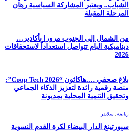
الشباب.. ويعتبر المشاركة السياسية رهان
المرحلة المقبلة
من الشمال إلى الجنوب مرورا بأكادير…
ديناميكية البام تتواصل استعداداً لاستحقاقات
2026
بلاغ صحفي ….هاكاثون “Coop Tech 2026”:
منصة رقمية رائدة لتعزيز الذكاء الجماعي
وتحقيق التنمية المحلية بمديونة
رياضة
,
سلايدر
سبورتينغ الدار البيضاء لكرة القدم النسوية