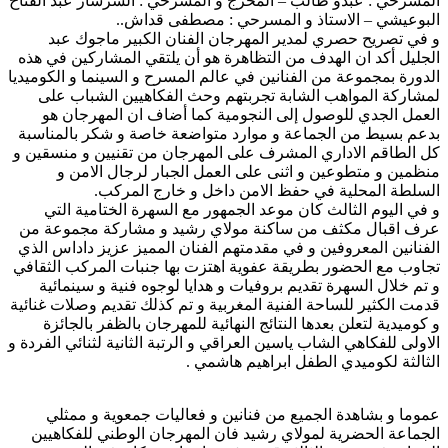
المسرحي : عبدو طالب – المخرج و المسرحي : السرسار عبد الفتاح
البوعيشي – الاستاذ و المسرحي : مصطفى قداش..
و في تصريح حصري لمدير المهرجان الفنان الكبير ماجوك عبد
الجليل أكد ان الهدف من التظاهرة هو أن يلتقي المشاركين في هذه
الدورة بمجموعة من الفنانين في عالم المسرح و السينما و الكوميديا
لمشاركة المواهب الشابة تجربتهم وحث الفكاهيين الشباب على
العمل الجدي للوصول إلى النجومية كما أضاف ان المهرجان هو
بدعم بسيط من الجماعة و موارد متواضعة خاصة و شكر بالمناسبة
كل الطاقم الاداري المشرف على المهرجان من تقنيين و منسقين و
منظمين و متطوعين و اثنى على العمل الجبار لرجال الامن و
السلطة المحلية في حفظ الامن داخل و خارج المركب.
و في اليوم الثالث كان موعد الجمهور مع السهرة الختامية التي
عرف اقبال مكثف من ساكنة مولاي رشيد و مشاركة مجموعة من
الفنانين المعروفين و في مقدمتهم الفنان المميز عزيز داداس الذي
تجاوب مع الحضور بطريقة عفوية اهتزت بها جنبات المركب الثقافي
و تم خلال السهرة تقديم بروفيات و هدايا لوجوه فنية و سينمائية
قدمت الكثير للساحة الفنية المغربية و تم كذلك تقديم وصلات غنائية
و كوميدية لتعلن بعدها النتائج النهائية للمهرجان بالظفر بالجائزة
الاولى للفكاهي الشاب ياسين العراقي و الرتبة الثانية لثنائي الفردة و
الثالثة لكوميدي الطفل ابراهيم هاشمي .
عموما و بشاهدة الجميع من فنانين و فعاليات جمعوية و ممثلي
الجماعة الحضرية لمولاي رشيد فان المهرجان الوطني للفكاهيين