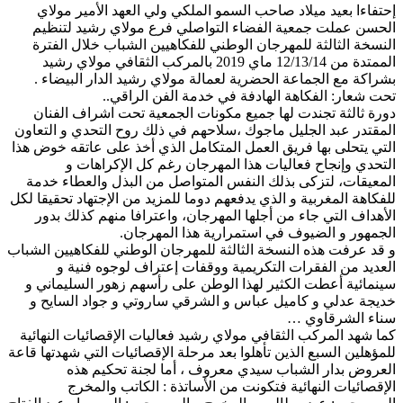
إحتفاءا بعيد ميلاد صاحب السمو الملكي ولي العهد الأمير مولاي
الحسن عملت جمعية الفضاء التواصلي فرع مولاي رشيد لتنظيم
النسخة الثالثة للمهرجان الوطني للفكاهيين الشباب خلال الفترة
الممتدة من 12/13/14 ماي 2019 بالمركب الثقافي مولاي رشيد
بشراكة مع الجماعة الحضرية لعمالة مولاي رشيد الدار البيضاء .
تحت شعار: الفكاهة الهادفة في خدمة الفن الراقي..
دورة ثالثة تجندت لها جميع مكونات الجمعية تحت اشراف الفنان
المقتدر عبد الجليل ماجوك ،سلاحهم في ذلك روح التحدي و التعاون
التي يتحلى بها فريق العمل المتكامل الذي أخذ على عاتقه خوض هذا
التحدي وإنجاح فعاليات هذا المهرجان رغم كل الإكراهات و
المعيقات، لتزكى بذلك النفس المتواصل من البذل والعطاء خدمة
للفكاهة المغربية و الذي يدفعهم دوما للمزيد من الإجتهاد تحقيقا لكل
الأهداف التي جاء من أجلها المهرجان، واعترافا منهم كذلك بدور
الجمهور و الضيوف في استمرارية هذا المهرجان.
و قد عرفت هذه النسخة الثالثة للمهرجان الوطني للفكاهيين الشباب
العديد من الفقرات التكريمية ووقفات إعتراف لوجوه فنية و
سينمائية أعطت الكثير لهذا الوطن على رأسهم زهور السليماني و
خديجة عدلي و كاميل عباس و الشرقي ساروتي و جواد السايح و
سناء الشرقاوي …
كما شهد المركب الثقافي مولاي رشيد فعاليات الإقصائيات النهائية
للمؤهلين السبع الذين تأهلوا بعد مرحلة الإقصائيات التي شهدتها قاعة
العروض بدار الشباب سيدي معروف ، أما لجنة تحكيم هذه
الإقصائيات النهائية فتكونت من الأساتذة : الكاتب والمخرج