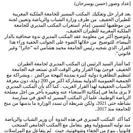
إعداد وصور (حسن بوسرحان)
بعد قرار حل وتفكيك المكتب المسير للجامعة الملكية المغربية
للطيران الخفيف من طرف وزارة الشباب والرياضة وتعيين لجنة
من موظفيها لتسيير، إمام استغراب المكتب المديري للجامعة
الملكية المغربية للطيران الخفيف،
ولتوضيح أكثر من معلومة عقد المكتب المديري ندوة صحافية بالدار
البيضاء، للتوضيح من خلالها الضوء على الجواتب الخفية وراء هذا
القرار، الذي شجبه رئيس الجامعة محمد هشامي انه ”جائرا” وغير
قانوني”.
كما أشار السيد الرئيس إن المكتب المديري لجامعة الطيران
الخفيف فوجئ بهذا القرار وفي الوقت الذي تستعد فيه الجامعة
لتنظيم التظاهرة دولية كبيرة بمدينة البهجة مراكش ، وبشراكة مع
الجمعية العمومية الدولية بمشاركة اكتر من 200 دولة، دون معرفة
الأسباب الحقيقية لهدا القرار الغريب . كما أكد بأن المكتب المديري
لا يرى مانعا في إمكانية الاستغناء عنه وتغييره بآخر من اجل مصلحة
الرياضة الوطنية، علما أن المكتب المسير له الحق في ممارسة
نشاطه حتى 2021، ولكن شريطة أن تسدد الوزارة ما بذمتها من منح
للجامعة منذ 2017..
كما أكد المكتب المديري في هذه الندوة أن وزير الشباب والرياضة
مند توليه المسؤولية وهو يتعامل مع االمكتب الجامعي المنتخب
قانونيا ، بنوع من الجفاء وشوفونية، حيث لم يتفاعل مع المراسلات