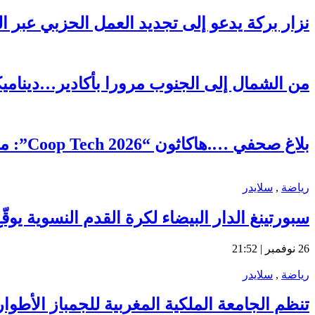
نزار بركة يدعو إلى تجديد العمل الحزبي عبر ا
من الشمال إلى الجنوب مرورا بأكادير…ديناميكية 
بلاغ صحفي ….هاكاثون “Coop Tech 2026”: منصة رقمية رائدة لتعزيز الذكاء الجماعي وتحقيق التنمية المحلية بمديونة
رياضة
,
سلايدر
سبورتينغ الدار البيضاء لكرة القدم النسوية يو
26 نوفمبر | 21:52
رياضة
,
سلايدر
تنظم الجامعة الملكية المغربية للجمباز الأطوار