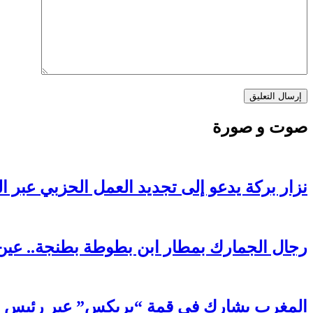
صوت و صورة
نزار بركة يدعو إلى تجديد العمل الحزبي عبر ا
رجال الجمارك بمطار ابن بطوطة بطنجة.. عين 
المغرب يشارك في قمة “بريكس” عبر رئيس FADB: رضوان الحلوي يعزز مكانة المملكة في التحول الرقمي الأفريقي والعالمي