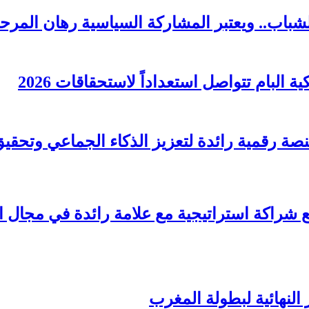
لشباب.. ويعتبر المشاركة السياسية رهان المرحل
البام تتواصل استعداداً لاستحقاقات 2026
قّع شراكة استراتيجية مع علامة رائدة في مجال 
 النهائية لبطولة المغرب