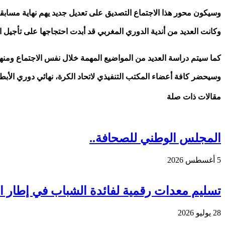
وسيكون محور هذا الاجتماع التصديق على تعديل جديد يهم نهاية مسابقة الدوري، بتقديم الموعد ليوم 9 يونيو/ ح
وكانت العديد من أندية الدوري المغربي قد أبدت احتجاجها على تأجيل الجولتين 29 و30 من البطولة، وتأخيرهما حتى منتصف يونيو / حزيران، مؤكدة أن هذه التعديلات تضر ببرامج ال
كما سيتم دراسة العديد من المواضيع المهمة خلال نفس الاجتماع ومنها ت
وسيحضر كافة أعضاء المكتب التنفيذي لاتحاد الكرة، نهائي دوري الأبطا
مقالات ذات صلة
المجلس الوطني للصحافة..
5 أغسطس 2026
تسليم معدات رقمية لفائدة الشباب في إطار الم
28 يوليو 2026