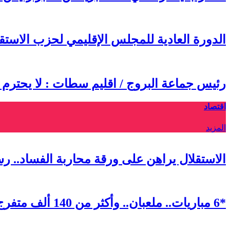
الدورة العادية للمجلس الإقليمي لحزب الاس
رئيس جماعة البروج / اقليم سطات : لا يحترم
اقتصاد
المزيد
الاستقلال يراهن على ورقة محاربة الفساد.. ر
*6 مباريات.. ملعبان.. وأكثر من 140 ألف متفرج.. كيف ابتكرت الرباط أول “فان زون” استثنائية في مونديال 2026*