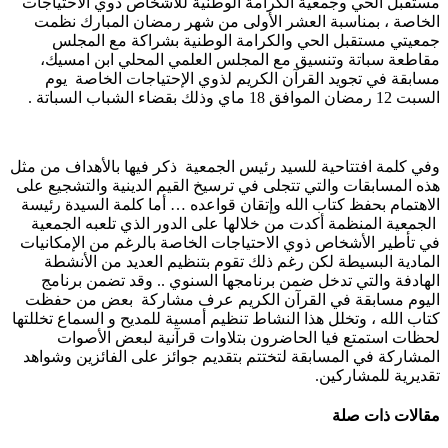
مستقبل الحي وجمعية الكرامة الوطنية للأشخاص ذوي الاحتياجات
الخاصة ، بمناسبة العشر الأولى من شهر رمضان المبارك نظمت
جمعيتي مستقبل الحي والكرامة الوطنية بشراكة مع المجلس
مقاطعة سباتة وتنسيق مع المجلس العلمي المحلي ابن امسيك،
مسابقة في تجويد القرآن الكريم لذوي الإحتياجات الخاصة يوم
السبت 12 رمضان الموافق 18 ماي وذلك بقضاء الشباب السباتة .
وفي كلمة افتتاحية للسيد رئيس الجمعية ذكر فيها بالأهداف من مثل
هذه المسابقات والتي تتجلى في ترسيخ القيم الدينية والتشجيع على
الاهتمام بحفظ كتاب الله وإتقان قواعده … أما كلمة السيدة رئيسة
الجمعية المنظمة أكدت من خلالها على الدور الذي تلعبه الجمعية
في تأطير الأشخاص ذوي الاحتياجات الخاصة بالرغم من الإمكانيات
المادية البسيطة لكن رغم ذلك تقوم بتنظيم العديد من الأنشطة
الهادفة والتي تدخل ضمن برنامجها السنوي .. وقد تضمن برنامج
اليوم مسابقة في القرآن الكريم عرف مشاركة بعض من حفظت
كتاب الله ، وتخلل هذا النشاط تنظيم أمسية للمديح و السماع تخللتها
لحظات استمتع فيا الحاضرون بتلاوات قرآنية لبعض الأصوات
المشاركة في المسابقة لتختتم بتقديم جوائز على الفائزين وشواهد
تقديرية للمشاركين.
مقالات ذات صلة