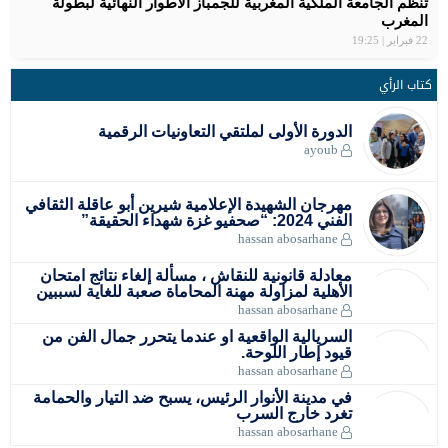
الرجاء البيضاوي يتوج بكأس العرش للمرة التاسعة
سفيان البقالي فخر المغرب ، اهدى لصاحب الجلالة الميدالية
تنظم الجامعة الملكية المغربية للجمباز الأطوار النهائية لبطولة
بلاغ الصحفي… اللجنة الإقليمية للمبادرة الوطنية للتنمية البشرية
مواعيد مباريات المنتخب الأولمبي المغربي في أولمبياد باريس
المغربية سعاد مقتدري تواصل التحدي برالي دكار بالمملكة العربية
سبورتينغ الدار البيضاء لكرة القدم النسوية يوقّع شراكة استراتيجية
2024 – مسابقة كرة القدم
المغرب
السعودية
الاولمبية .
عمالة مقاطعة عين الشق
مع علامة رائدة في مجال المشروبات الرياضية
22 فبراير | 19:25
كتاب الرأي
الدورة الأولى لملتقي التعاونيات الرقمية
ayoub
مهرجان الشهيدة الإعلامية شيرين أبو عاقلة الثقافي
الفني 2024: “صحفيو غزة شهداء الحقيقة”
hassan abosarhane
معادلة قانونية للنقاش ، مسألة إلغاء نتائج امتحان
الأهلية لمزاولة مهنة المحاماة صعبة للغاية لسببين
hassan abosarhane
السريالية الواقعية او عندما يتحرر جمال الفن من
قيود إطار اللوحة.
hassan abosarhane
في مدينة الأنوار الرئيس، يسبح ضد التيار والحمامة
تغرد خارج السرب
hassan abosarhane