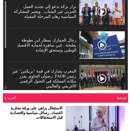
نزار بركة يدعو إلى تجديد العمل
الحزبي عبر الشباب.. ويعتبر المشاركة
السياسية رهان المرحلة المقبلة
رجال الجمارك بمطار ابن بطوطة
بطنجة.. عين ساهرة لحماية الاقتصاد
الوطني وتستحق الإشادة
المغرب يشارك في قمة “بريكس” عبر
رئيس FADB: رضوان الحلوي يعزز
مكانة المملكة في التحول الرقمي
الأفريقي والعالمي
اقتصاد
المزيد
الدورة العادية للمجلس الإقليمي لحزب
الاستقلال يراهن على ورقة محاربة
الاستقلال بمفتشية عين الشق سيدي
الفساد.. رسائل سياسية واقتصادية
معروف
قبل الاستحقاقات