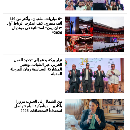
رئيس جماعة البروج / اقليم سطات : لا
يحترم جلالة الملك محمد السادس
*6 مباريات.. ملعبان.. وأكثر من 140
نصره.
ألف متفرج.. كيف ابتكرت الرباط أول
“فان زون” استثنائية في مونديال
2026*
نزار بركة يدعو إلى تجديد العمل
الحزبي عبر الشباب.. ويعتبر
المشاركة السياسية رهان المرحلة
المقبلة
من الشمال إلى الجنوب مرورا
بأكادير…ديناميكية البام تتواصل
استعداداً لاستحقاقات 2026