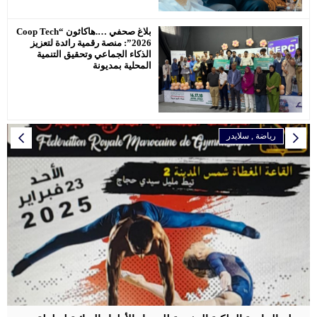
بلاغ صحفي ….هاكاثون “Coop Tech
2026”: منصة رقمية رائدة لتعزيز
الذكاء الجماعي وتحقيق التنمية
المحلية بمديونة
رياضة
رياضة
رياضة
رياضة
رياضة
المرأة
إقتصاد
,
رياضة
سلايدر
سلايدر
سلايدر
سلايدر
اخبار وطنية
سلايدر
رياضة
سلايدر