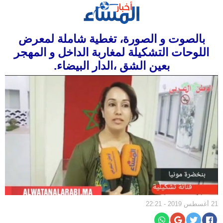
الرئيسية
بالصوت و الصورة، تغطية شاملة لمعرض
سياسة
اللوحات التشكيلة لمغاربة الداخل و المهجر
مجتمع
بعين الشق ،الدار البيضاء.
إقتصاد
أخبار
الجالية
جهات
ثقافة
و
فن
رياضة
21 أغسطس 2019 - 22:21
المرأة