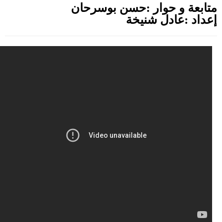
حوادث
متابعة و حوار :حسن بوسرحان
قناة
إعداد :عادل شنيخة
اخبار
المساء