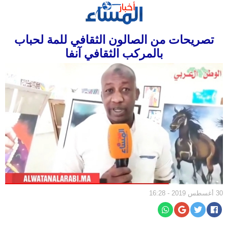
الرئيسية
تصريحات من الصالون الثقافي للمة لحباب
سياسة
بالمركب الثقافي آنفا
مجتمع
إقتصاد
أخبار
الجالية
جهات
ثقافة
و
فن
رياضة
30 أغسطس 2019 - 16:28
المرأة