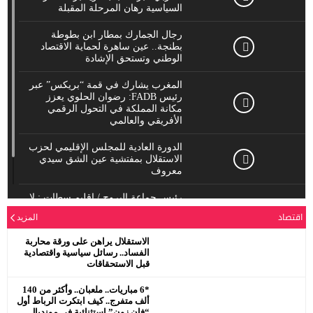
السياسية رهان المرحلة المقبلة
رجال الجمارك بمطار ابن بطوطة
بطنجة.. عين ساهرة لحماية الاقتصاد
الوطني وتستحق الإشادة
المغرب يشارك في قمة “بريكس” عبر
رئيس FADB: رضوان الحلوي يعزز
مكانة المملكة في التحول الرقمي
الأفريقي والعالمي
الدورة العادية للمجلس الإقليمي لحزب
الاستقلال بمفتشية عين الشق سيدي
معروف
رئيس جماعة البروج / اقليم سطات : لا
يحترم جلالة الملك محمد السادس
اقتصاد
المزيد
نصره.
الاستقلال يراهن على ورقة محاربة
الفساد.. رسائل سياسية واقتصادية
قبل الاستحقاقات
*6 مباريات.. ملعبان.. وأكثر من 140
ألف متفرج.. كيف ابتكرت الرباط أول
“فان زون” استثنائية في مونديال