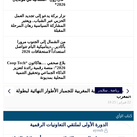
2026*
نزار بركة يدعو إلى تجديد العمل
الحزبي عبر الشباب.. ويعتبر
المشاركة السياسية رهان المرحلة
المقبلة
من الشمال إلى الجنوب مرورا
بأكادير…ديناميكية البام تتواصل
استعداداً لاستحقاقات 2026
بلاغ صحفي ….هاكاثون “Coop Tech
2026”: منصة رقمية رائدة لتعزيز
الذكاء الجماعي وتحقيق التنمية
المحلية بمديونة
رياضة
رياضة
رياضة
رياضة
رياضة
المرأة
إقتصاد
,
رياضة
سلايدر
سلايدر
سلايدر
سلايدر
اخبار وطنية
سلايدر
رياضة
سلايدر
الرجاء البيضاوي يتوج بكأس العرش للمرة التاسعة
سفيان البقالي فخر المغرب ، اهدى لصاحب الجلالة الميدالية
تنظم الجامعة الملكية المغربية للجمباز الأطوار النهائية لبطولة
بلاغ الصحفي… اللجنة الإقليمية للمبادرة الوطنية للتنمية البشرية
مواعيد مباريات المنتخب الأولمبي المغربي في أولمبياد باريس
المغربية سعاد مقتدري تواصل التحدي برالي دكار بالمملكة العربية
سبورتينغ الدار البيضاء لكرة القدم النسوية يوقّع شراكة استراتيجية
2024 – مسابقة كرة القدم
المغرب
السعودية
الاولمبية .
عمالة مقاطعة عين الشق
مع علامة رائدة في مجال المشروبات الرياضية
22 فبراير | 19:25
كتاب الرأي
الدورة الأولى لملتقي التعاونيات الرقمية
ayoub