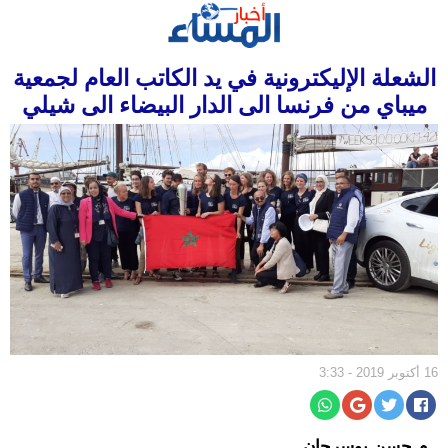
الرئيسية
الشعلة الإليكترونية في يد الكاتب العام لجمعية
سياسة
ميباي من فرنسا الى الدار البيضاء الى شيلي
مجتمع
إقتصاد
أخبار
الجالية
جهات
ثقافة
و
فن
16 أكتوبر 2019 - 3:33
رياضة
المرأة
م.حسن بوسرحان