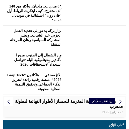
*6 مباريات.. ملعبان.. وأكثر من 140
ألف متفرج.. كيف ابتكرت الرباط أول
“فان زون” استثنائية في مونديال
2026*
نزار بركة يدعو إلى تجديد العمل
الحزبي عبر الشباب.. ويعتبر
المشاركة السياسية رهان المرحلة
المقبلة
من الشمال إلى الجنوب مرورا
بأكادير…ديناميكية البام تتواصل
استعداداً لاستحقاقات 2026
بلاغ صحفي ….هاكاثون “Coop Tech
2026”: منصة رقمية رائدة لتعزيز
الذكاء الجماعي وتحقيق التنمية
المحلية بمديونة
رياضة
رياضة
رياضة
رياضة
رياضة
المرأة
إقتصاد
,
رياضة
سلايدر
سلايدر
سلايدر
سلايدر
اخبار وطنية
سلايدر
رياضة
سلايدر
الرجاء البيضاوي يتوج بكأس العرش للمرة التاسعة
سفيان البقالي فخر المغرب ، اهدى لصاحب الجلالة الميدالية
تنظم الجامعة الملكية المغربية للجمباز الأطوار النهائية لبطولة
بلاغ الصحفي… اللجنة الإقليمية للمبادرة الوطنية للتنمية البشرية
مواعيد مباريات المنتخب الأولمبي المغربي في أولمبياد باريس
المغربية سعاد مقتدري تواصل التحدي برالي دكار بالمملكة العربية
سبورتينغ الدار البيضاء لكرة القدم النسوية يوقّع شراكة استراتيجية
2024 – مسابقة كرة القدم
المغرب
السعودية
الاولمبية .
عمالة مقاطعة عين الشق
مع علامة رائدة في مجال المشروبات الرياضية
22 فبراير | 19:25
كتاب الرأي