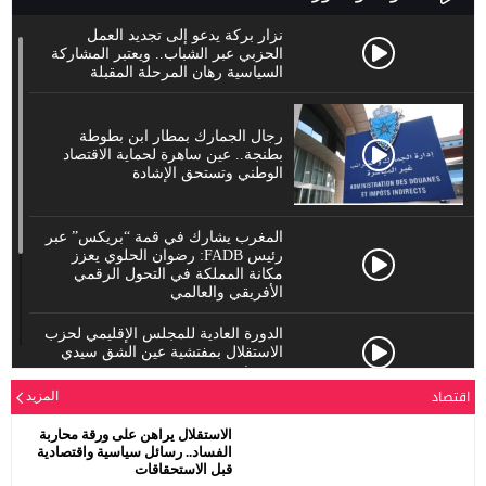
نزار بركة يدعو إلى تجديد العمل
الحزبي عبر الشباب.. ويعتبر المشاركة
السياسية رهان المرحلة المقبلة
رجال الجمارك بمطار ابن بطوطة
بطنجة.. عين ساهرة لحماية الاقتصاد
الوطني وتستحق الإشادة
المغرب يشارك في قمة “بريكس” عبر
رئيس FADB: رضوان الحلوي يعزز
مكانة المملكة في التحول الرقمي
الأفريقي والعالمي
الدورة العادية للمجلس الإقليمي لحزب
الاستقلال بمفتشية عين الشق سيدي
معروف
اقتصاد
المزيد
رئيس جماعة البروج / اقليم سطات : لا
الاستقلال يراهن على ورقة محاربة
الفساد.. رسائل سياسية واقتصادية
يحترم جلالة الملك محمد السادس
قبل الاستحقاقات
نصره.