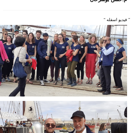
حوادث
قناة
اخبار
” فيديو اسفله “
المساء