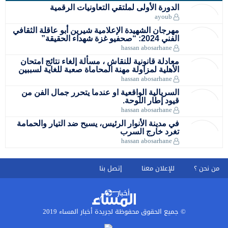
الدورة الأولى لملتقي التعاونيات الرقمية
ayoub
مهرجان الشهيدة الإعلامية شيرين أبو عاقلة الثقافي
الفني 2024: “صحفيو غزة شهداء الحقيقة”
hassan abosarhane
معادلة قانونية للنقاش ، مسألة إلغاء نتائج امتحان
الأهلية لمزاولة مهنة المحاماة صعبة للغاية لسببين
hassan abosarhane
السريالية الواقعية او عندما يتحرر جمال الفن من
قيود إطار اللوحة.
hassan abosarhane
في مدينة الأنوار الرئيس، يسبح ضد التيار والحمامة
تغرد خارج السرب
hassan abosarhane
من نحن ؟
للإعلان معنا
إتصل بنا
© جميع الحقوق محفوظة لجريدة أخبار المساء 2019