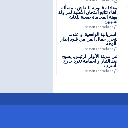
hassan abosarhane
معادلة قانونية للنقاش ، مسألة
إلغاء نتائج امتحان الأهلية لمزاولة
مهنة المحاماة صعبة للغاية
لسببين
hassan abosarhane
السريالية الواقعية او عندما
يتحرر جمال الفن من قيود إطار
اللوحة.
hassan abosarhane
في مدينة الأنوار الرئيس، يسبح
ضد التيار والحمامة تغرد خارج
السرب
hassan abosarhane