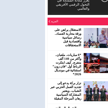
يعزز مكانة المملكة في
التحول الرقمي الأفريقي
والعالمي
الدورة العادية للمجلس
المزيد
الإقليمي لحزب الاستقلال
بمفتشية عين الشق
سيدي معروف
الاستقلال يراهن على
ورقة محاربة الفساد..
رسائل سياسية
رئيس جماعة البروج /
واقتصادية قبل
اقليم سطات : لا يحترم
الاستحقاقات
جلالة الملك محمد
السادس نصره.
*6 مباريات.. ملعبان..
وأكثر من 140 ألف
متفرج.. كيف ابتكرت
الرباط أول “فان زون”
استثنائية في مونديال
2026*
نزار بركة يدعو إلى
تجديد العمل الحزبي عبر
الشباب.. ويعتبر
المشاركة السياسية
رهان المرحلة المقبلة