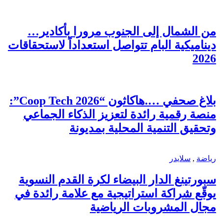
من الشمال إلى الجنوب مرورا بأكادير…
ديناميكية البام تتواصل استعداداً لاستحقاقات
2026
بلاغ صحفي ….هاكاثون “Coop Tech 2026”:
منصة رقمية رائدة لتعزيز الذكاء الجماعي
وتحقيق التنمية المحلية بمديونة
رياضة
,
سلايدر
سبورتينغ الدار البيضاء لكرة القدم النسوية
يوقّع شراكة استراتيجية مع علامة رائدة في
مجال المشروبات الرياضية