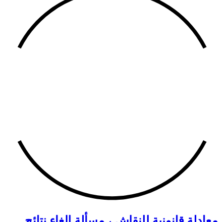
معادلة قانونية للنقاش ، مسألة إلغاء نتائج