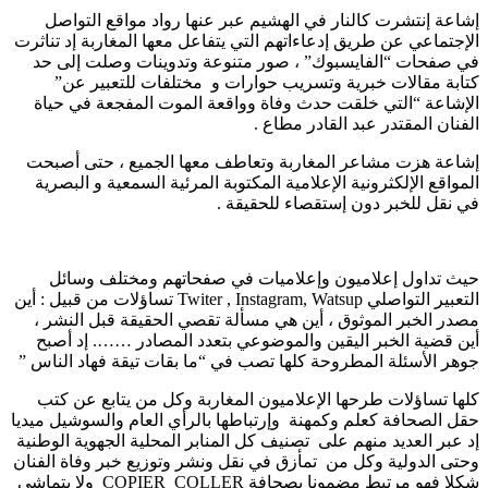
إشاعة إنتشرت كالنار في الهشيم عبر عنها رواد مواقع التواصل
الإجتماعي عن طريق إدعاءاتهم التي يتفاعل معها المغاربة إد تناثرت
في صفحات “الفايسبوك” ، صور متنوعة وتدوينات وصلت إلى حد
كتابة مقالات خبرية وتسريب حوارات و مختلفات للتعبير عن”
الإشاعة “التي خلقت حدث وفاة وواقعة الموت المفجعة في حياة
الفنان المقتدر عبد القادر مطاع .
إشاعة هزت مشاعر المغاربة وتعاطف معها الجميع ، حتى أصبحت
المواقع الإلكثرونية الإعلامية المكتوبة المرئية السمعية و البصرية
في نقل للخبر دون إستقصاء للحقيقة .
حيث تداول إعلاميون وإعلاميات في صفحاتهم ومختلف وسائل
التعبير التواصلي Twiter , Instagram, Watsup تساؤلات من قبيل : أين
مصدر الخبر الموثوق ، أين هي مسألة تقصي الحقيقة قبل النشر ،
أين قضية الخبر اليقين والموضوعي بتعدد المصادر ……. إد أصبح
جوهر الأسئلة المطروحة كلها تصب في “ما بقات تيقة فهاد الناس ”
كلها تساؤلات طرحها الإعلاميون المغاربة وكل من يتابع عن كتب
حقل الصحافة كعلم وكمهنة وإرتباطها بالرأي العام والسوشيل ميديا
إد عبر العديد منهم على تصنيف كل المنابر المحلية الجهوية الوطنية
وحتى الدولية وكل من تمأزق في نقل ونشر وتوزيع خبر وفاة الفنان
شكلا فهو مرتبط مضمونا بصحافة COPIER_COLLER ولا يتماشى