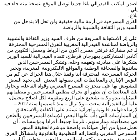
اصدر المكتب الفيدرالي باغا جديدا توصل الموقع بنسخة منه جاء فيه
يلي :
بلاغ :
الفرق المسرحية في أزمة مالية حقيقية ولن تحل إلا بتدخل من
السيد وزير الثقافة والشبيبة والرياضة
على إثر الاستجابة السريعة من طرف السيد وزير الثقافة والشبيبة
والرياضة لمناشدة الفيدرالية المغربية للفرق المسرحية المحترفة
لدعم مشاركة فرقتي مسرح أكون من الرباط ومعمل التكوين من
أكادير المشاركتين بمهرجان قرطاج، تتقدم الفيدرالية للسيد الوزير
بشكرها على مبادرته وتفهمه وحله، وتشكر المسرحيين الذين
ساندوها والصحافة الوطنية والمواقع الاليكترونية المغربية، ونخبر
الحركة المسرحية المحترفة أننا وقفنا خلال هذا الحراك عن كم من
البؤس الإداري والمغالطات التي يصوغها البعض التي يجهد البعض
للتشويش بها على منجزات المسرح المغربي وقواه الفاعلة، وتحاول
تلك المغالطات أن تظهر أي تحرك مطلبي للمسرحيين و منظماتهم
التمثيلية يبدو وكأنه تشجيع على الريع ومقومة لكل اصلاح محتمل،
علما أن الفيدرالية سعت – ولا تزال – منذ تأسيسها سنة 2012 –
لإرساء قواعد قانونية واجرائية تستند على الكفاءة والاستحقاق.
إن الممارسات التي دأب عليها البعض للإساءة للمسرحيين والطعن
في مصداقيته ممارستهم ، تلزمنا جميعا، أفرادا ومؤسسات ، أن
نعمل سويا من أجل صياغات واضحة مباشرة لحقيقة المنجز
المسرحي المغربي وانتظاراته التنظيمية والقانونية ولمشاكل الفرق
المسرحية . وتحصين مكتسبات المسرح المغربي وتطوير آليات