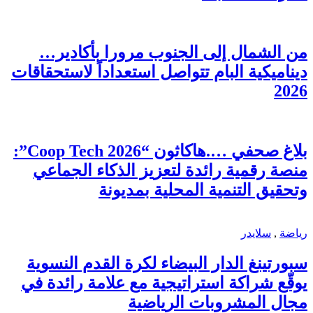
من الشمال إلى الجنوب مرورا بأكادير…
ديناميكية البام تتواصل استعداداً لاستحقاقات
2026
بلاغ صحفي ….هاكاثون “Coop Tech 2026”:
منصة رقمية رائدة لتعزيز الذكاء الجماعي
وتحقيق التنمية المحلية بمديونة
رياضة
,
سلايدر
سبورتينغ الدار البيضاء لكرة القدم النسوية
يوقّع شراكة استراتيجية مع علامة رائدة في
مجال المشروبات الرياضية