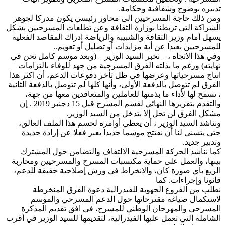
تدبيره بوضوح وشفافية وحكامة.
ومن ذلك حاجة المسرحيين الى محاور رئيسي يكون مدركا لجوهر
الشراكة التي تربطنا بوزارة الثقافة وعن تطلعات المسرحيين بشكل
يسهل أمام وزير الثقافة والشبيبة والرياضة ادراك المقاصد الفعلية
للمسرحيين بعيدا عن أية مزايدات أو تضليل أو تعويم..
وفي هذا الاتجاه ، – نخبر السيد الوزير – (وبعد موسم كامل نحن في
نهايته) ورغم ما بذلته الفرق المسرحية من جهد للوفاء بالتزامات
انتاج مسرحياتها وعرضها في ظل تأخر دفوعات الدعم، أن اكثر هذا
الفرق لم تتوصل بالدفعة الأولى، وأنها كلها لم تتوصل بالدفعة الثانية
، تسمح لها لأداء ما بذمتها للعاملين والمتعاقدين معها من جهة،
والتقدم بتقريرها النهائي لقسم المسرح قبل 15 دجنبر 2019 . إن
مشكل الفرق لن تحل إلا بتدخل من السيد الوزير.
ونناشد السيد الوزير ، أن يعطي أوامره لحسم هذا الملف العالق،
حتى يتسنى لنا أن نفتتح موسما جديدا يعبر فعلا عن إرادة جديدة
وتدبير جديد.
كما نناشد الحركة المسرحية الالتفاف والتضامن حول المشترك
بينها، والعمل على حماية مكتسبات المسرح والمسرحيين ومحاربة
الريع باي صورة كان، والانخراط في ورش إصلاحية حقيقة للدعم،
قانونا وإجراءات. كما
نطلب من الفروع الجهوية للفيدرالية دعوة الفرق المنخرطة
لاستكمال صياغة مقترحاتها حول الدعم المسرحي والموسم
المسرحي والمهرجان الوطني للمسرح، في افق تقديم المذكرة
الشاملة التي تعمل عليها الفيدرالية، لتقديمها للسيد الوزير في أقرب