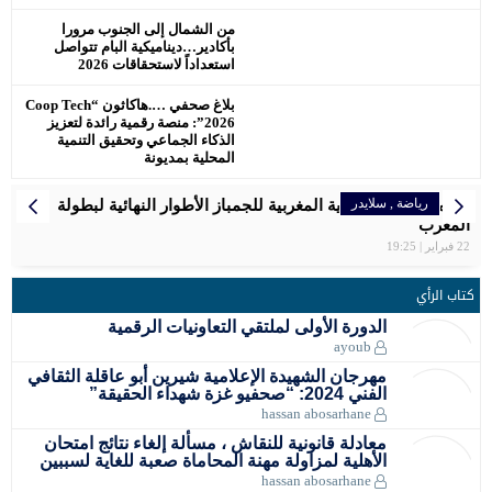
من الشمال إلى الجنوب مرورا
بأكادير…ديناميكية البام تتواصل
استعداداً لاستحقاقات 2026
بلاغ صحفي ….هاكاثون “Coop Tech
2026”: منصة رقمية رائدة لتعزيز
الذكاء الجماعي وتحقيق التنمية
المحلية بمديونة
رياضة
رياضة
رياضة
رياضة
رياضة
المرأة
إقتصاد
,
رياضة
سلايدر
سلايدر
سلايدر
سلايدر
اخبار وطنية
سلايدر
رياضة
سلايدر
الرجاء البيضاوي يتوج بكأس العرش للمرة التاسعة
سفيان البقالي فخر المغرب ، اهدى لصاحب الجلالة الميدالية
تنظم الجامعة الملكية المغربية للجمباز الأطوار النهائية لبطولة
بلاغ الصحفي… اللجنة الإقليمية للمبادرة الوطنية للتنمية البشرية
مواعيد مباريات المنتخب الأولمبي المغربي في أولمبياد باريس
المغربية سعاد مقتدري تواصل التحدي برالي دكار بالمملكة العربية
سبورتينغ الدار البيضاء لكرة القدم النسوية يوقّع شراكة استراتيجية
2024 – مسابقة كرة القدم
المغرب
السعودية
الاولمبية .
عمالة مقاطعة عين الشق
مع علامة رائدة في مجال المشروبات الرياضية
22 فبراير | 19:25
كتاب الرأي
الدورة الأولى لملتقي التعاونيات الرقمية
ayoub
مهرجان الشهيدة الإعلامية شيرين أبو عاقلة الثقافي
الفني 2024: “صحفيو غزة شهداء الحقيقة”
hassan abosarhane
معادلة قانونية للنقاش ، مسألة إلغاء نتائج امتحان
الأهلية لمزاولة مهنة المحاماة صعبة للغاية لسببين
hassan abosarhane