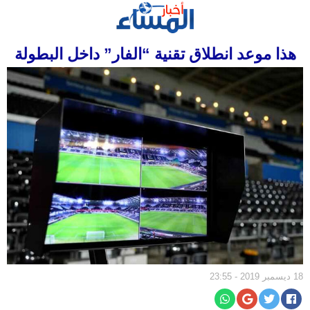
الرئيسية
هذا موعد انطلاق تقنية “الفار” داخل البطولة
سياسة
مجتمع
إقتصاد
أخبار
الجالية
جهات
ثقافة
و
فن
رياضة
18 ديسمبر 2019 - 23:55
المرأة