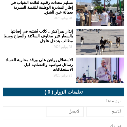
تسليم معدات رقمية لفائدة الشباب في
إطار المبادرة الوطنية للتنمية البشرية
بعمالة عين الشق.
28 يوليو 2026
إنذار بمراكش.. كلاب يُشتبه في إصابتها
بالسعار تثير مخاوف الساكنة والسياح وسط
مطالب بتدخل عاجل
28 يوليو 2026
الاستقلال يراهن على ورقة محاربة الفساد..
رسائل سياسية واقتصادية قبل
الاستحقاقات
21 يوليو 2026
تعليقات الزوار ( 0 )
اترك تعليقاً