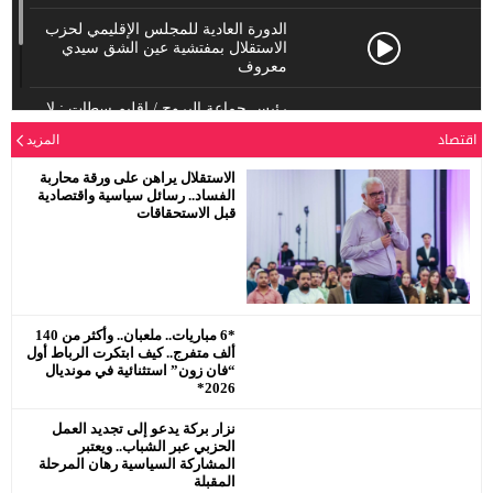
الدورة العادية للمجلس الإقليمي لحزب
الاستقلال بمفتشية عين الشق سيدي
معروف
رئيس جماعة البروج / اقليم سطات : لا
يحترم جلالة الملك محمد السادس
اقتصاد
المزيد
نصره.
الاستقلال يراهن على ورقة محاربة
الفساد.. رسائل سياسية واقتصادية
قبل الاستحقاقات
*6 مباريات.. ملعبان.. وأكثر من 140
ألف متفرج.. كيف ابتكرت الرباط أول
“فان زون” استثنائية في مونديال
2026*
نزار بركة يدعو إلى تجديد العمل
الحزبي عبر الشباب.. ويعتبر
المشاركة السياسية رهان المرحلة
المقبلة