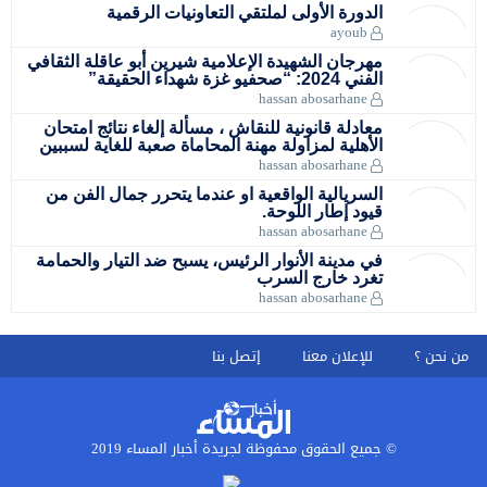
الدورة الأولى لملتقي التعاونيات الرقمية
ayoub
مهرجان الشهيدة الإعلامية شيرين أبو عاقلة الثقافي
الفني 2024: “صحفيو غزة شهداء الحقيقة”
hassan abosarhane
معادلة قانونية للنقاش ، مسألة إلغاء نتائج امتحان
الأهلية لمزاولة مهنة المحاماة صعبة للغاية لسببين
hassan abosarhane
السريالية الواقعية او عندما يتحرر جمال الفن من
قيود إطار اللوحة.
hassan abosarhane
في مدينة الأنوار الرئيس، يسبح ضد التيار والحمامة
تغرد خارج السرب
hassan abosarhane
من نحن ؟
للإعلان معنا
إتصل بنا
© جميع الحقوق محفوظة لجريدة أخبار المساء 2019