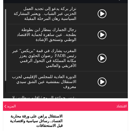
نزار بركة يدعو إلى تجديد العمل
الحزبي عبر الشباب.. ويعتبر المشاركة
السياسية رهان المرحلة المقبلة
رجال الجمارك بمطار ابن بطوطة
بطنجة.. عين ساهرة لحماية الاقتصاد
الوطني وتستحق الإشادة
المغرب يشارك في قمة “بريكس” عبر
رئيس FADB: رضوان الحلوي يعزز
مكانة المملكة في التحول الرقمي
الأفريقي والعالمي
الدورة العادية للمجلس الإقليمي لحزب
الاستقلال بمفتشية عين الشق سيدي
معروف
رئيس جماعة البروج / اقليم سطات : لا
يحترم جلالة الملك محمد السادس
اقتصاد
المزيد
نصره.
الاستقلال يراهن على ورقة محاربة
الفساد.. رسائل سياسية واقتصادية
قبل الاستحقاقات