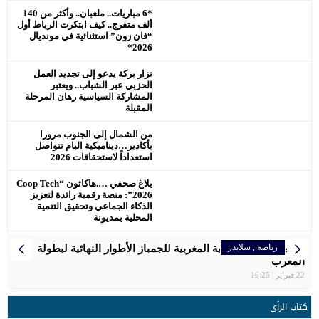
*6 مباريات.. ملعبان.. وأكثر من 140
ألف متفرج.. كيف ابتكرت الرباط أول
“فان زون” استثنائية في مونديال
2026*
نزار بركة يدعو إلى تجديد العمل
الحزبي عبر الشباب.. ويعتبر
المشاركة السياسية رهان المرحلة
المقبلة
من الشمال إلى الجنوب مرورا
بأكادير…ديناميكية البام تتواصل
استعداداً لاستحقاقات 2026
بلاغ صحفي ….هاكاثون “Coop Tech
2026”: منصة رقمية رائدة لتعزيز
الذكاء الجماعي وتحقيق التنمية
المحلية بمديونة
رياضة
رياضة
رياضة
رياضة
رياضة
المرأة
إقتصاد
,
رياضة
سلايدر
سلايدر
سلايدر
سلايدر
اخبار وطنية
سلايدر
رياضة
سلايدر
الرجاء البيضاوي يتوج بكأس العرش للمرة التاسعة
سفيان البقالي فخر المغرب ، اهدى لصاحب الجلالة الميدالية
تنظم الجامعة الملكية المغربية للجمباز الأطوار النهائية لبطولة
بلاغ الصحفي… اللجنة الإقليمية للمبادرة الوطنية للتنمية البشرية
مواعيد مباريات المنتخب الأولمبي المغربي في أولمبياد باريس
المغربية سعاد مقتدري تواصل التحدي برالي دكار بالمملكة العربية
سبورتينغ الدار البيضاء لكرة القدم النسوية يوقّع شراكة استراتيجية
2024 – مسابقة كرة القدم
المغرب
السعودية
الاولمبية .
عمالة مقاطعة عين الشق
مع علامة رائدة في مجال المشروبات الرياضية
22 فبراير | 19:25
كتاب الرأي