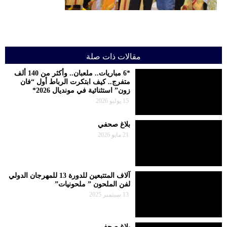
مقالات ذات صلة
*6 مباريات.. ملعبان.. وأكثر من 140 ألف
متفرج.. كيف ابتكرت الرباط أول “فان
زون” استثنائية في مونديال 2026*
15 يوليو 2026
بلاغ صحفي
21 مايو 2026
آلاف المتتبعين للدورة 13 للمهرجان الدولي
لفن الملحون ” ملحونيات”
13 سبتمبر 2025
بلاغ صحفي