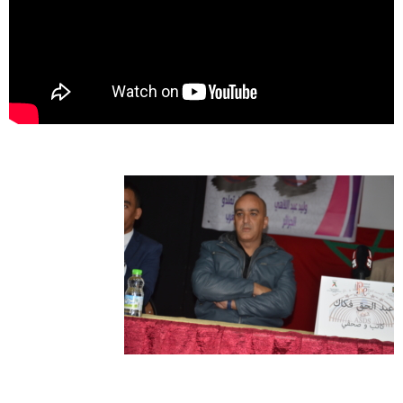
حوادث
قناة
اخبار
المساء