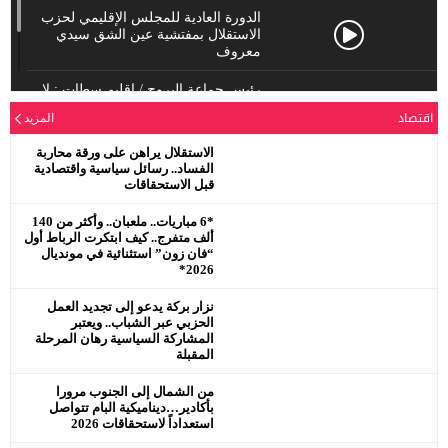
الدورة العادية للمجلس الإقليمي لحزب
الاستقلال بمفتشية عين الشق سيدي
معروف
رئيس جماعة البروج / اقليم سطات : لا
يحترم جلالة الملك محمد السادس
اقتصاد
المزيد
نصره.
الاستقلال يراهن على ورقة محاربة
الفساد.. رسائل سياسية واقتصادية
قبل الاستحقاقات
*6 مباريات.. ملعبان.. وأكثر من 140
ألف متفرج.. كيف ابتكرت الرباط أول
“فان زون” استثنائية في مونديال
2026*
نزار بركة يدعو إلى تجديد العمل
الحزبي عبر الشباب.. ويعتبر
المشاركة السياسية رهان المرحلة
المقبلة
من الشمال إلى الجنوب مرورا
بأكادير…ديناميكية البام تتواصل
استعداداً لاستحقاقات 2026