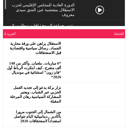
الدورة العادية للمجلس الإقليمي لحزب
الاستقلال بمفتشية عين الشق سيدي
معروف
رئيس جماعة البروج / اقليم سطات : لا
يحترم جلالة الملك محمد السادس
اقتصاد
المزيد
نصره.
الاستقلال يراهن على ورقة محاربة
الفساد.. رسائل سياسية واقتصادية
قبل الاستحقاقات
*6 مباريات.. ملعبان.. وأكثر من 140
ألف متفرج.. كيف ابتكرت الرباط أول
“فان زون” استثنائية في مونديال
2026*
نزار بركة يدعو إلى تجديد العمل
الحزبي عبر الشباب.. ويعتبر
المشاركة السياسية رهان المرحلة
المقبلة
من الشمال إلى الجنوب مرورا
بأكادير…ديناميكية البام تتواصل
استعداداً لاستحقاقات 2026