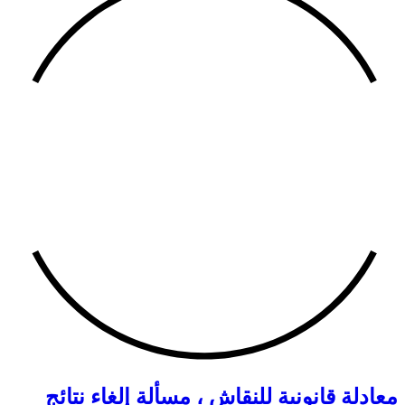
معادلة قانونية للنقاش ، مسألة إلغاء نتائج