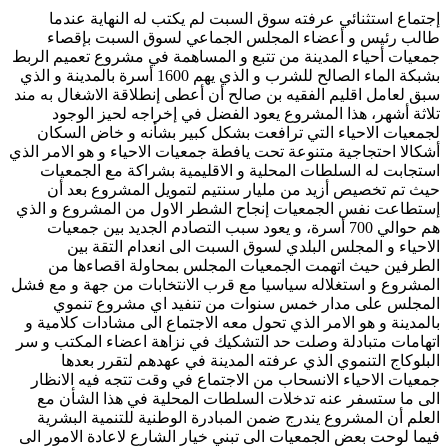
إجتماع استثنائي عرفته سوق السبت لم يكتب له النهاية عندما
طالب رئيس و أعضاء المجلس الجماعي لسوق السبت بإقصاء
جمعيات أحياء المدينة من تتبع و المساهمة في مشروع تعميم الربط
بشبكة الماء الصالح للشرب و الذي يهم 1600 أسرة بالمدينة و الذي
سبق لعامل اقليم الفقيه بن صالح أن أعطى إنطلاقة الاشغال به مند
تلاثة أشهر، هذا المشروع يعود الفضل في إخراجه لحيز الوجود
لجمعيات الاحياء التي ترافعت بشكل كبير بشأنه و خاض السكان
أشكالا احتجاجية متنوعة تحت يافطة جمعيات الاحياء و هو الامر الذي
استجابت له السلطات المحلية و الاقليمية بشراكة مع الجمعيات
حيث تم تخصيص أزيد من مليار سنتيم لتمويل المشروع بعد أن
إستطاعت نفس الجمعيات إنجاح الشطر الاول من المشروع و الذي
هم حوالي 700 أسرة،
و يعود سبب التصادم الجديد بين جمعيات
الاحياء و المجلس البلدي لسوق السبت الى انعدام التقة بين
الطرفين حيث اتهمت الجمعيات المجلس بمحاولة اقصاءها من
المشروع و استغلاله سياسيا مع قرب الانتخابات من جهة و مع فشل
المجلس على مدار خمس سنوات من تنفيد اي مشروع تنموي
بالمدينة و هو الامر الذي تحول معه الاجتماع الى مشادات كلامية و
اتهامات متبادلة وصلت حد التشكيك في نزاهة اعضاء المكتب و سر
البلوكاج التنموي الذي عرفته المدينة في عهدهم لتقرر بعدها
جمعيات الاحياء الانسحاب من الاجتماع في وقت تتجه فيه الانظار
الى ما ستسفر عنه تدخلات السلطات المحلية في هذا الشأن مع
العلم أن المشروع يندرج ضمن المبادرة الوطنية للتنمية البشرية
فيما لوحت بعض الجمعيات الى تبني خيار الشارع لاعادة الامور الى