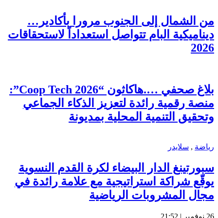
من الشمال إلى الجنوب مرورا بأكادير…
ديناميكية البام تتواصل استعداداً لاستحقاقات
2026
بلاغ صحفي ….هاكاثون “Coop Tech 2026”:
منصة رقمية رائدة لتعزيز الذكاء الجماعي
وتحقيق التنمية المحلية بمديونة
رياضة
,
سلايدر
سبورتينغ الدار البيضاء لكرة القدم النسوية
يوقّع شراكة استراتيجية مع علامة رائدة في
مجال المشروبات الرياضية
26 نوفمبر | 21:52