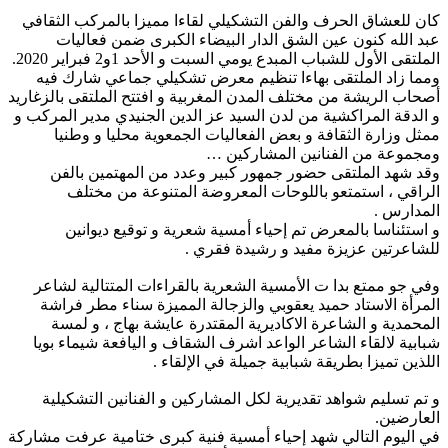
كان للعشاق الحرف والفن التشكيلي لقاءا مميزا بالمركب الثقافي
عبد الله كنون عين الشق الدار البيضاء الكبرى ضمن فعاليات
الملتقى الأول للشباب المبدع يومي السبت و الأحد 1و2 فبراير 2020.
ومما زاد الملتقى بهاءا تنظيم معرض تشكيلي جماعي شارك فيه
أصحاب الريشة من مختلف المدن المغربية و افتتح الملتقى بالزغاريد
و الدقة المراكشية من لدن السيد عز الدين الجنيدي مدير المركب و
ممثل وزارة الثقافة و بعض الفعاليات الجمعوية محليا و وطنيا
ومجموعة من الفنانين المشاركين …
وقد شهد الملتقى حضور جمهور كبير وعدد من المهتمين بالفن
الراقي ، استمتعو باللوحات المعروضة المتنوعة من مختلف
المدارس .
و استئناسا بالمعرض تم إحياء أمسية شعرية و توقيع ديوانين
للشاعرتين عزيزة مفيد و رشيدة فقري .
وفي جو ممتع بدا ت الأمسية الشعرية بالقراءات المتتالية لشاعر
المرأة الاستاد حميد يعقوبي والزجالة المميزة سناء مطر فراشة
المحمدية و الشاعرة الاكاديرية المقتدرة عايشة بهاج ، و لمسة
شبابية لالقاء الشاعر الواعد اشرف الشقاف و اليافعة شيماء بويا
اللذين تميزا بطريقة شبابية جميلة في الإلقاء .
و تم تسليم شواهد تقديرية لكل المشاركين و الفنانين التشكيلية
العارضين.
في اليوم التالي شهد إحياء أمسية فنية كبرى ختامية عرفت مشاركة