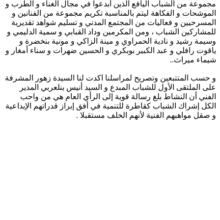
مجموعة من الشباب اليافع الذين أبدعوا في مجال الغناء و الطرب و
الموشحات و الفكاهة ليتم بالمناسبة تكريم مجموعة من الفنانين و
المسرحيين و فعاليات من المجتمع المدني و تسليم شواهد تقديرية
للمشاركين الشباب ، ومن المكرمين وداد القبابي و سمية الدليمي و
وسيمة رشيد و نادية الحمراوي و مينة الزاكي و مونية بنخضرة و
ياقوت رافلي و عبد الكبير بوبكري و الحسين ضهرات و سناء أمغار و
شيماء ميراث..
و حسب المتتبعين وتصريح لمراسلنا اكدت لنا السيدة زهور المشرفة
على الملتقى الأول للشباب المبدع و السيد أنيس بنلعربي المدير
الفني أن النشاط بلغ رسالة قوية إلى الرأي العام هي من واحب
الكل إشراك الشباب كقاطرة للتنمية في أفق إبراز قدراتهم الإبداعية
و صقل مواهبهم الفنية لأنهم الخلف مستقبلا .