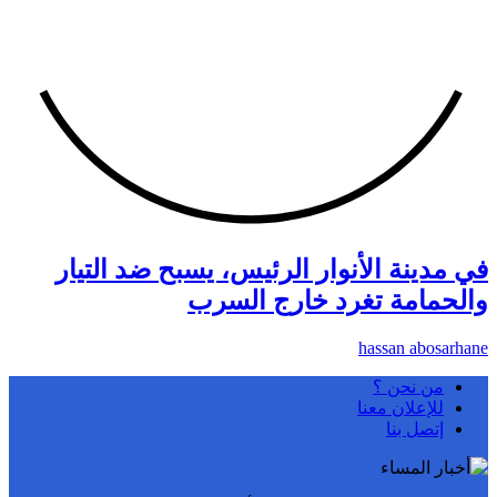
في مدينة الأنوار الرئيس، يسبح ضد التيار
والحمامة تغرد خارج السرب
hassan abosarhane
من نحن ؟
للإعلان معنا
إتصل بنا