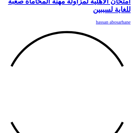
امتحان الأهلية لمزاولة مهنة المحاماة صعبة
للغاية لسببين
hassan abosarhane