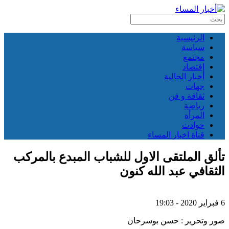
الرئيسية
سياسة
مجتمع
إقتصاد
أخبار الجالية
جهات
ثقافة و فن
رياضة
المرأة
حوادث
قناة اخبار المساء
تألق الملتقى الاول للشباب المبدع بالمركب
الثقافي عبد الله كنون
6 فبراير 2020 - 19:03
صور وتحرير : حسن بوسرحان