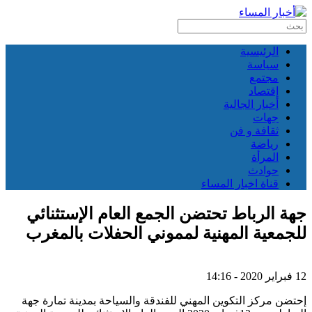
الرئيسية
سياسة
مجتمع
إقتصاد
أخبار الجالية
جهات
ثقافة و فن
رياضة
المرأة
حوادث
قناة اخبار المساء
جهة الرباط تحتضن الجمع العام الإستثنائي
للجمعية المهنية لمموني الحفلات بالمغرب
12 فبراير 2020 - 14:16
إحتضن مركز التكوين المهني للفندقة والسياحة بمدينة تمارة جهة