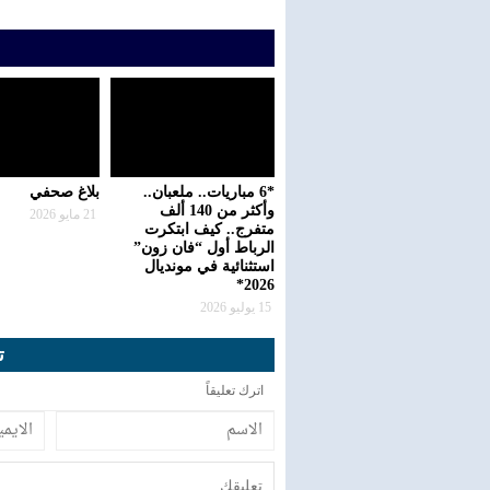
*6 مباريات.. ملعبان..
بلاغ صحفي
وأكثر من 140 ألف
21 مايو 2026
متفرج.. كيف ابتكرت
الرباط أول “فان زون”
استثنائية في مونديال
2026*
15 يوليو 2026
ت
اترك تعليقاً