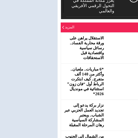
يعزز مكانة المملكة في
التحول الرقمي الأفريقي
والعالمي
الدورة العادية للمجلس
المزيد
الإقليمي لحزب الاستقلال
بمفتشية عين الشق
سيدي معروف
الاستقلال يراهن على
ورقة محاربة الفساد..
رسائل سياسية
رئيس جماعة البروج /
واقتصادية قبل
اقليم سطات : لا يحترم
الاستحقاقات
جلالة الملك محمد
السادس نصره.
*6 مباريات.. ملعبان..
وأكثر من 140 ألف
متفرج.. كيف ابتكرت
الرباط أول “فان زون”
استثنائية في مونديال
2026*
نزار بركة يدعو إلى
تجديد العمل الحزبي عبر
الشباب.. ويعتبر
المشاركة السياسية
رهان المرحلة المقبلة
من الشمال إلى الجنوب