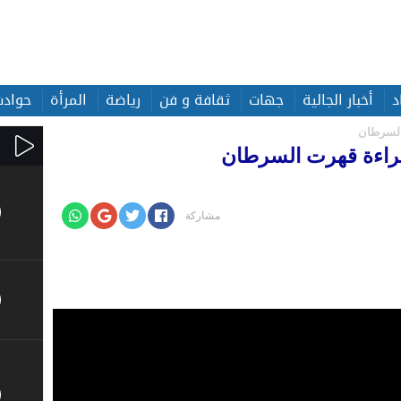
د
أخبار الجالية
جهات
ثقافة و فن
رياضة
المرأة
حوادث
 السرطان
لقراءة قهرت السرطان
مشاركة