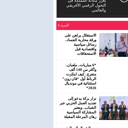
يعزز مكانة المملكة في
التحول الرقمي الأفريقي
والعالمي
الدورة العادية للمجلس
المزيد
الإقليمي لحزب الاستقلال
بمفتشية عين الشق
سيدي معروف
الاستقلال يراهن على
ورقة محاربة الفساد..
رسائل سياسية
رئيس جماعة البروج /
واقتصادية قبل
اقليم سطات : لا يحترم
الاستحقاقات
جلالة الملك محمد
السادس نصره.
*6 مباريات.. ملعبان..
وأكثر من 140 ألف
متفرج.. كيف ابتكرت
الرباط أول “فان زون”
استثنائية في مونديال
2026*
نزار بركة يدعو إلى
تجديد العمل الحزبي عبر
الشباب.. ويعتبر
المشاركة السياسية
رهان المرحلة المقبلة