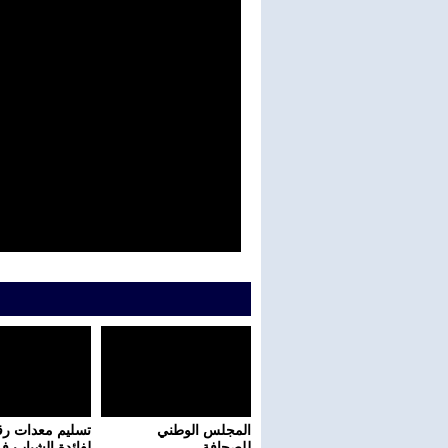
المجلس الوطني
تسليم معدات رق
للصحافة..
لفائدة الشباب ف