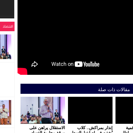
اقتصاد
مقالات ذات صلة
مية
إنذار بمراكش.. كلاب
الاستقلال يراهن على
ي إطار
يُشتبه في إصابتها بالسعار
ورقة محاربة الفساد..