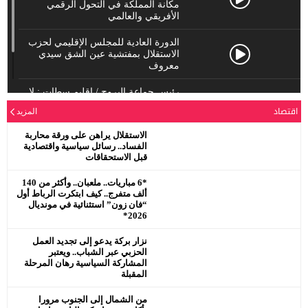
مكانة المملكة في التحول الرقمي
الأفريقي والعالمي
الدورة العادية للمجلس الإقليمي لحزب
الاستقلال بمفتشية عين الشق سيدي
معروف
رئيس جماعة البروج / اقليم سطات : لا
يحترم جلالة الملك محمد السادس
اقتصاد
المزيد
نصره.
الاستقلال يراهن على ورقة محاربة
الفساد.. رسائل سياسية واقتصادية
قبل الاستحقاقات
*6 مباريات.. ملعبان.. وأكثر من 140
ألف متفرج.. كيف ابتكرت الرباط أول
“فان زون” استثنائية في مونديال
2026*
نزار بركة يدعو إلى تجديد العمل
الحزبي عبر الشباب.. ويعتبر
المشاركة السياسية رهان المرحلة
المقبلة
من الشمال إلى الجنوب مرورا