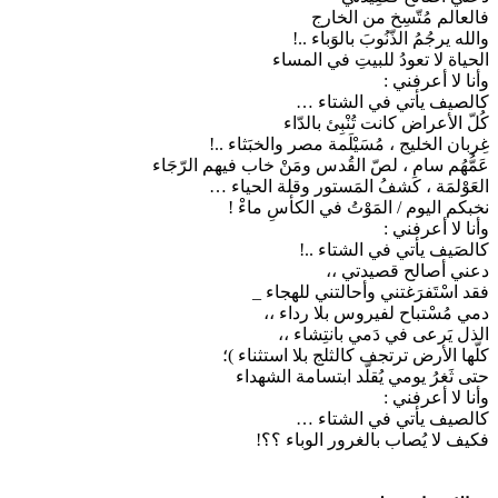
فالعالم مُتّسِخ من الخارج
والله يرجُمُ الذّنُوبَ بالوَباء ..!
الحياة لا تعودُ للبيتِ في المساء
وأنا لا أعرفني :
كالصيف يأتي في الشتاء …
كُلّ الأعراض كانت تُنْبِئ بالدّاء
غِربان الخليج ، مُسَيْلَمة مصر والخبَثاء ..!
عَمُّهُم سام ، لصّ القُدس ومَنْ خاب فيهم الرّجَاء
العَوْلمَة ، كَشفُ المَستور وقلة الحياء …
نخبكم اليوم / المَوْتُ في الكأسِ ماءْ !
وأنا لا أعرفني :
كالصَيف يأتي في الشتاء ..!
دعني أصالح قصيدتي ،،
فقد اسْتَفرَغتني وأحالتني للهجاء _
دمي مُسْتباح لفيروس بلا رداء ،،
الذل يَرعى في دَمي بانتِشاء ،،
كلّها الأرض ترتجف كالثلج بلا استثناء )؛
حتى ثَغرُ يومي يُقلّد ابتسامة الشهداء
وأنا لا أعرفني :
كالصيف يأتي في الشتاء …
فكيف لا يُصاب بالغرور الوباء ؟؟!