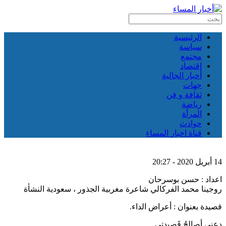
الرئيسية
سياسة
مجتمع
إقتصاد
أخبار الجالية
جهات
ثقافة و فن
رياضة
المرأة
حوادث
قناة اخبار المساء
14 أبريل 2020 - 20:27
اعداد : حسن بوسرحان
روجينا محمد الفركالي شاعرة مغربية الجذور ، سعودية النشأة
قصيدة بعنوان : أعراض الداء.
دعني أصالحُ قَصِيدتي