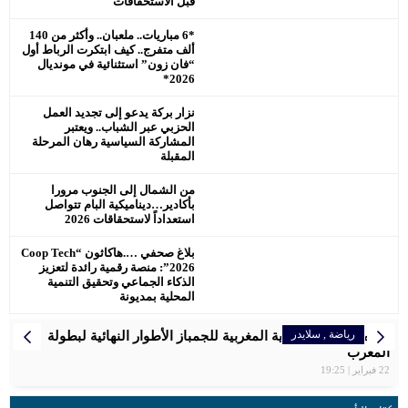
قبل الاستحقاقات
*6 مباريات.. ملعبان.. وأكثر من 140
ألف متفرج.. كيف ابتكرت الرباط أول
“فان زون” استثنائية في مونديال
2026*
نزار بركة يدعو إلى تجديد العمل
الحزبي عبر الشباب.. ويعتبر
المشاركة السياسية رهان المرحلة
المقبلة
من الشمال إلى الجنوب مرورا
بأكادير…ديناميكية البام تتواصل
استعداداً لاستحقاقات 2026
بلاغ صحفي ….هاكاثون “Coop Tech
2026”: منصة رقمية رائدة لتعزيز
الذكاء الجماعي وتحقيق التنمية
المحلية بمديونة
رياضة
رياضة
رياضة
رياضة
رياضة
المرأة
إقتصاد
,
رياضة
سلايدر
سلايدر
سلايدر
سلايدر
اخبار وطنية
سلايدر
رياضة
سلايدر
الرجاء البيضاوي يتوج بكأس العرش للمرة التاسعة
سفيان البقالي فخر المغرب ، اهدى لصاحب الجلالة الميدالية
تنظم الجامعة الملكية المغربية للجمباز الأطوار النهائية لبطولة
بلاغ الصحفي… اللجنة الإقليمية للمبادرة الوطنية للتنمية البشرية
مواعيد مباريات المنتخب الأولمبي المغربي في أولمبياد باريس
المغربية سعاد مقتدري تواصل التحدي برالي دكار بالمملكة العربية
سبورتينغ الدار البيضاء لكرة القدم النسوية يوقّع شراكة استراتيجية
2024 – مسابقة كرة القدم
المغرب
السعودية
الاولمبية .
عمالة مقاطعة عين الشق
مع علامة رائدة في مجال المشروبات الرياضية
22 فبراير | 19:25