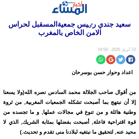
الرئيسية
سعيد جندي رٸيس جمعيةالمسقبل لحراس
سياسة
الامن الخاص بالمغرب
مجتمع
إقتصاد
22 أبريل 2020 - 19:59
أخبار
الجالية
اعداد وحوار حسن بوسرحان
جهات
ثقافة
من أقوال صاحب الجلالة محمد السادس نصره الله(ولا يسعنا
و
إلا أن نبتهج بما أصبحت تشكله الجمعيات المغربية, من ثروة
فن
وطنية هائلة و من تنوع في مجالات عملها, و ما تجسده من
رياضة
قوة اقتراحية فاعلة, أصبحت بفضلها بمثابة الشريك, الذي لا
المرأة
محيد عنه, لتحقيق ما نبتغيه لبلادنا منى تقدم و تحديث.)