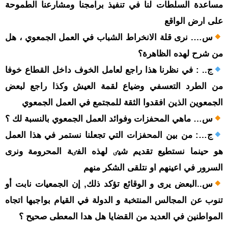
مساعدة السلطات لنا في تنفيذ برامجنا ومشارعنا الطموحة
على ارض الواقع
س…. نرى قلة الانخراط الشباب في العمل الجمعوي ، هل
من شرح لهده الظاهرة؟
ج.. : في نظرنا هذا راجع لعامل الخوف داخل القطاع خوفا
من الطرد التعسفي وضياع لقمة العيش وکذا راجع لبعض
الجمعوين الذين افقدوا الثقة للمجتمع في العمل الجمعوي
س… ماهي المحفزات وفوائد العمل الجمعوي بالنسبة لك ؟
ج…: من بين المحفزات التي تجعلنا نستمر في هذا العمل
هو حينما نستطيع تقديم شيٸ لهذه الفٸة المحرومة ونرى
السرور في اعينهم او نتلقى الشکر منهم
س..البعض يرى و الوقائع تؤكد ذلك, إن الجمعيات نابت أو
تنوب عن المجالس المنتخبة و الدولة في القيام بواجبها اتجاه
المواطنين في العديد من القضايا هل هدا المعطى صحيح ؟