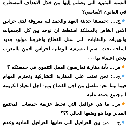
النسبة المئوية التي وصلتم إليها من خلال الاهداف المسطرة
في القانون الأساسي؟
ج…. :جمعيتنا حديثة العهد والحمد لله معروفة لدى حراس
الامن الخاص بالمملکة استطعنا ان نوحد بين کل الجمعيات
والهيٸات والنقابات التي تمثل القطاع واخرجنا مولود جديد
لساحة تحت اسم التنسيقية الوطنية لحراس الامن بالمغرب
ونحن اعضاء بها٠٠٠
س… بأية مقاربة نمارسون العمل التنموي في جمعيتكم ؟
ج…: نحن نعتمد على المقاربة التشارکية ونحترم المهام
فيما بيننا نحن نناضل من اجل القطاع ومن اجل الحياة الکريمة
للمجتمع بصفة عامة
س.. ما هي عراقيل التي تحبط عزيمة جمعيات المجتمع
المدني وما هو وضعها الحالي ؟؟؟
ج.. : من بين العراقيل التي نعانيھا العراقيل المادية وعدم