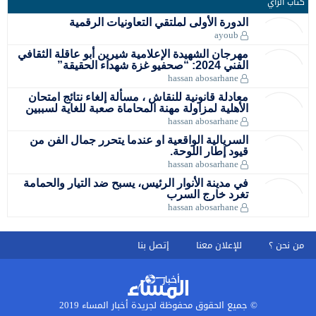
كتاب الرأي
الدورة الأولى لملتقي التعاونيات الرقمية
ayoub
مهرجان الشهيدة الإعلامية شيرين أبو عاقلة الثقافي
الفني 2024: “صحفيو غزة شهداء الحقيقة”
hassan abosarhane
معادلة قانونية للنقاش ، مسألة إلغاء نتائج امتحان
الأهلية لمزاولة مهنة المحاماة صعبة للغاية لسببين
hassan abosarhane
السريالية الواقعية او عندما يتحرر جمال الفن من
قيود إطار اللوحة.
hassan abosarhane
في مدينة الأنوار الرئيس، يسبح ضد التيار والحمامة
تغرد خارج السرب
hassan abosarhane
من نحن ؟
للإعلان معنا
إتصل بنا
© جميع الحقوق محفوظة لجريدة أخبار المساء 2019