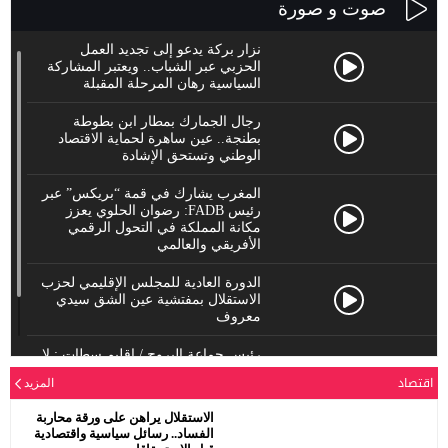
صوت و صورة
نزار بركة يدعو إلى تجديد العمل
الحزبي عبر الشباب.. ويعتبر المشاركة
السياسية رهان المرحلة المقبلة
رجال الجمارك بمطار ابن بطوطة
بطنجة.. عين ساهرة لحماية الاقتصاد
الوطني وتستحق الإشادة
المغرب يشارك في قمة “بريكس” عبر
رئيس FADB: رضوان الحلوي يعزز
مكانة المملكة في التحول الرقمي
الأفريقي والعالمي
الدورة العادية للمجلس الإقليمي لحزب
الاستقلال بمفتشية عين الشق سيدي
معروف
رئيس جماعة البروج / اقليم سطات : لا
يحترم جلالة الملك محمد السادس
اقتصاد
المزيد
نصره.
الاستقلال يراهن على ورقة محاربة
الفساد.. رسائل سياسية واقتصادية