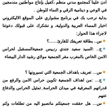
حوادث
ادن علينا كمجتمع مدني منظم ،كفيل بإنتاج مواطنين مندمجين
قناة
في الوعي و دينامية الرقي و النماء للوطن .
اخبار
بداية نرحب بك في برنامج مشواري على الموقع الاليكتروني
المساء
اخبار المساء العربية والدولية، و نشكرك على قبولك دعوتنا
لاجراء هذا الحوار:
س.. بطاقة تعريفك للقارئ……؟
ج.. :السيد سعيد جندي رٸيس جمعيةالمسقبل لحراس
الامن الخاص بالمغرب مقر الجمعية مولاي رشيد الدار البيضاء
س… تعريف باهداف الجمعية التي تسيرونها ؟
ج… :من اهداف الجمعية تکوين حراس الامن والرفع من
قدراتهم المعرفية في ميدان الحراسة_تمثيل الحراس والدفاع
عنهم
س… هل حققت جمعيتكم ماتصبو اليه من تطلعات وكم