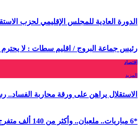
الدورة العادية للمجلس الإقليمي لحزب الاس
رئيس جماعة البروج / اقليم سطات : لا يحترم
اقتصاد
المزيد
الاستقلال يراهن على ورقة محاربة الفساد.. ر
*6 مباريات.. ملعبان.. وأكثر من 140 ألف متفرج.. كيف ابتكرت الرباط أول “فان زون” استثنائية في مونديال 2026*