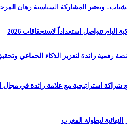
لشباب.. ويعتبر المشاركة السياسية رهان المرحل
البام تتواصل استعداداً لاستحقاقات 2026
قّع شراكة استراتيجية مع علامة رائدة في مجال 
 النهائية لبطولة المغرب