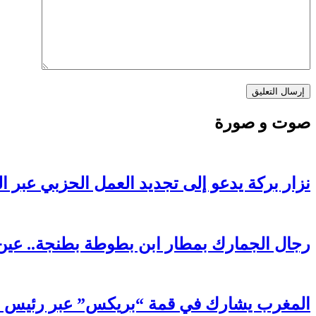
صوت و صورة
نزار بركة يدعو إلى تجديد العمل الحزبي عبر ا
رجال الجمارك بمطار ابن بطوطة بطنجة.. عين 
المغرب يشارك في قمة “بريكس” عبر رئيس FADB: رضوان الحلوي يعزز مكانة المملكة في التحول الرقمي الأفريقي والعالمي