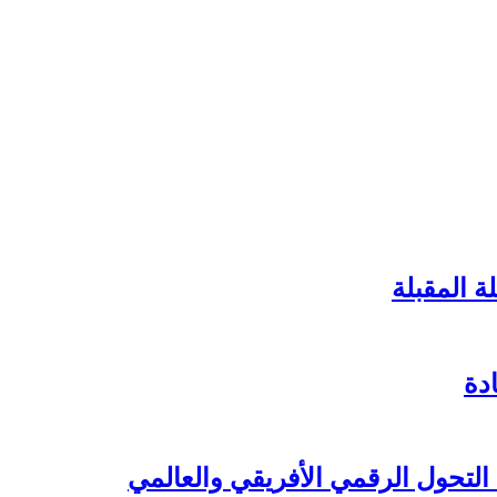
ة المقبلة
دة