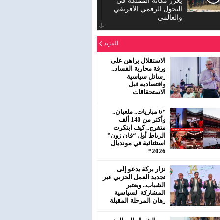
يعزز مكانة المملكة في
التحول الرقمي الأفريقي
والعالمي
الدورة العادية للمجلس
المزيد
الإقليمي لحزب الاستقلال
بمفتشية عين الشق
سيدي معروف
الاستقلال يراهن على
ورقة محاربة الفساد..
رسائل سياسية
رئيس جماعة البروج /
واقتصادية قبل
اقليم سطات : لا يحترم
الاستحقاقات
جلالة الملك محمد
السادس نصره.
*6 مباريات.. ملعبان..
وأكثر من 140 ألف
متفرج.. كيف ابتكرت
الرباط أول “فان زون”
استثنائية في مونديال
2026*
نزار بركة يدعو إلى
تجديد العمل الحزبي عبر
الشباب.. ويعتبر
المشاركة السياسية
رهان المرحلة المقبلة