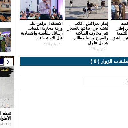
مية
إنذار بمراكش.. كلاب
الاستقلال يراهن على
ي إطار
يُشتبه في إصابتها بالسعار
ورقة محاربة الفساد..
للتنمية
تثير مخاوف الساكنة
رسائل سياسية واقتصادية
عين الشق.
والسياح وسط مطالب
قبل الاستحقاقات
بتدخل عاجل
21 يوليو 2026
28 يوليو 2026
عليقات الزوار ( 0 )
ر
ر
ر
ر
ر
ا
إ
مواع
تنظم ال
بلاغ ال
الرجاء
سبورتين
سفيان 
المغرب
التاسع
الجلالة
دكار با
الأطوار
يوقّع ش
الوطني
الشق
كرة ال
مجال ا
22 فبراير | 19:25