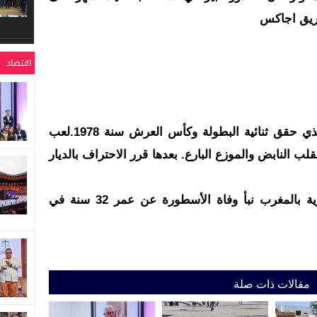
فريق اجاكس
اقتصاد
– كان ضمن الجيل الذهبي للوداد الذي حقق ثنائية البطولة وكأس العرش سنة 1978.لعب
ب النابض والموزع البارع. بعدها قرر الاحتراف بالديار
ن سنة 1980 ستتلقى الأسرة الكروية بالمغرب نبأ وفاة الأسطورة عن عمر 32 سنة في
مقالات ذات صلة