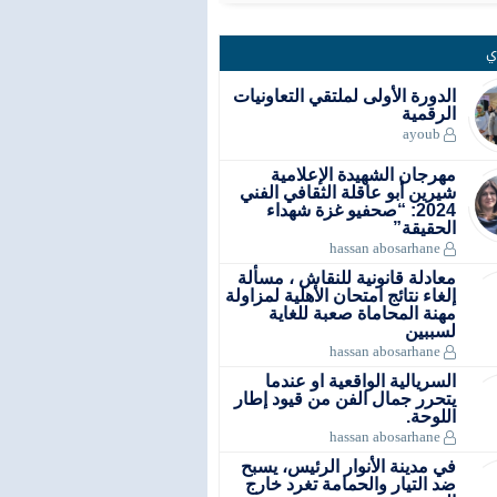
ي
الدورة الأولى لملتقي التعاونيات
الرقمية
ayoub
مهرجان الشهيدة الإعلامية
شيرين أبو عاقلة الثقافي الفني
2024: “صحفيو غزة شهداء
الحقيقة”
hassan abosarhane
معادلة قانونية للنقاش ، مسألة
إلغاء نتائج امتحان الأهلية لمزاولة
مهنة المحاماة صعبة للغاية
لسببين
hassan abosarhane
السريالية الواقعية او عندما
يتحرر جمال الفن من قيود إطار
اللوحة.
hassan abosarhane
في مدينة الأنوار الرئيس، يسبح
ضد التيار والحمامة تغرد خارج