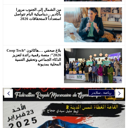
من الشمال إلى الجنوب مرورا
بأكادير…ديناميكية البام تتواصل
استعداداً لاستحقاقات 2026
بلاغ صحفي ….هاكاثون “Coop Tech
2026”: منصة رقمية رائدة لتعزيز
الذكاء الجماعي وتحقيق التنمية
المحلية بمديونة
رياضة
رياضة
رياضة
رياضة
رياضة
المرأة
إقتصاد
,
رياضة
سلايدر
سلايدر
سلايدر
سلايدر
اخبار وطنية
سلايدر
رياضة
سلايدر