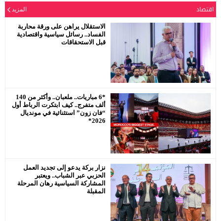
اقتصاد
المزيد
الدورة العادية للمجلس الإقليمي لحزب
الاستقلال يراهن على ورقة محاربة
الاستقلال بمفتشية عين الشق سيدي
الفساد.. رسائل سياسية واقتصادية
معروف
قبل الاستحقاقات
رئيس جماعة البروج / اقليم سطات : لا
يحترم جلالة الملك محمد السادس
*6 مباريات.. ملعبان.. وأكثر من 140
نصره.
ألف متفرج.. كيف ابتكرت الرباط أول
“فان زون” استثنائية في مونديال
2026*
نزار بركة يدعو إلى تجديد العمل
الحزبي عبر الشباب.. ويعتبر
المشاركة السياسية رهان المرحلة
المقبلة