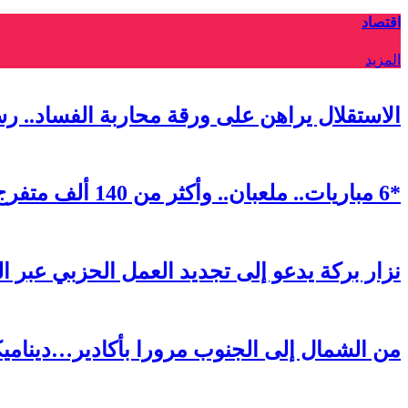
اقتصاد
المزيد
الاستقلال يراهن على ورقة محاربة الفساد.. ر
*6 مباريات.. ملعبان.. وأكثر من 140 ألف متفرج.. كيف ابتكرت الرباط أول “فان زون” استثنائية في مونديال 2026*
نزار بركة يدعو إلى تجديد العمل الحزبي عبر ا
من الشمال إلى الجنوب مرورا بأكادير…ديناميكية 