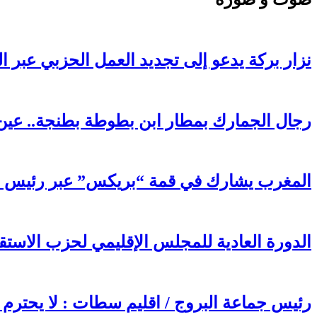
نزار بركة يدعو إلى تجديد العمل الحزبي عبر ا
رجال الجمارك بمطار ابن بطوطة بطنجة.. عين 
المغرب يشارك في قمة “بريكس” عبر رئيس FADB: رضوان الحلوي يعزز مكانة المملكة في التحول الرقمي الأفريقي والعالمي
الدورة العادية للمجلس الإقليمي لحزب الاس
رئيس جماعة البروج / اقليم سطات : لا يحترم