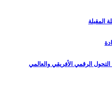
ة المقبلة
دة