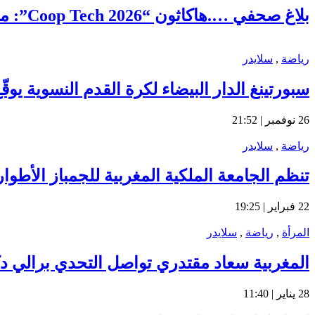
بلاغ صحفي ….هاكاثون “Coop Tech 2026”: منصة رقمية رائدة لتعزيز الذكاء الجماعي وتحقيق التنمية المحلية بمديونة
رياضة
,
سلايدر
سبورتينغ الدار البيضاء لكرة القدم النسوية يو
26 نوفمبر | 21:52
رياضة
,
سلايدر
تنظم الجامعة الملكية المغربية للجمباز الأطوار
22 فبراير | 19:25
المرأة
,
رياضة
,
سلايدر
المغربية سعاد مقتدري تواصل التحدي برالي دكا
28 يناير | 11:40