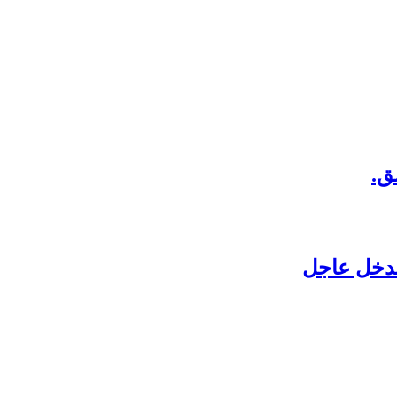
ق.
بتدخل عاجل