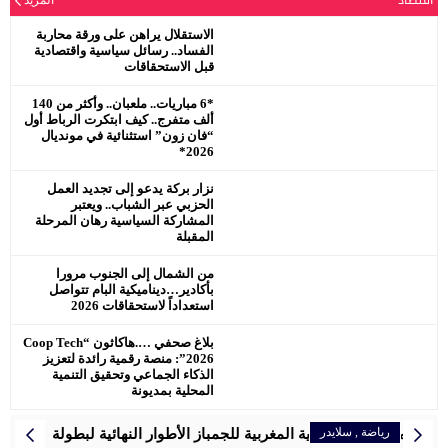
اقتصاد
نصره.
الاستقلال يراهن على ورقة محاربة
الفساد.. رسائل سياسية واقتصادية
قبل الاستحقاقات
*6 مباريات.. ملعبان.. وأكثر من 140
ألف متفرج.. كيف ابتكرت الرباط أول
“فان زون” استثنائية في مونديال
2026*
نزار بركة يدعو إلى تجديد العمل
الحزبي عبر الشباب.. ويعتبر
المشاركة السياسية رهان المرحلة
المقبلة
من الشمال إلى الجنوب مرورا
بأكادير…ديناميكية البام تتواصل
استعداداً لاستحقاقات 2026
بلاغ صحفي ….هاكاثون “Coop Tech
2026”: منصة رقمية رائدة لتعزيز
الذكاء الجماعي وتحقيق التنمية
المحلية بمديونة
رياضة
رياضة
رياضة
رياضة
رياضة
المرأة
إقتصاد
,
رياضة
سلايدر
سلايدر
سلايدر
سلايدر
اخبار وطنية
سلايدر
رياضة
سلايدر
الرجاء البيضاوي يتوج بكأس العرش للمرة التاسعة
سفيان البقالي فخر المغرب ، اهدى لصاحب الجلالة الميدالية
تنظم الجامعة الملكية المغربية للجمباز الأطوار النهائية لبطولة
بلاغ الصحفي… اللجنة الإقليمية للمبادرة الوطنية للتنمية البشرية
مواعيد مباريات المنتخب الأولمبي المغربي في أولمبياد باريس
المغربية سعاد مقتدري تواصل التحدي برالي دكار بالمملكة العربية
سبورتينغ الدار البيضاء لكرة القدم النسوية يوقّع شراكة استراتيجية