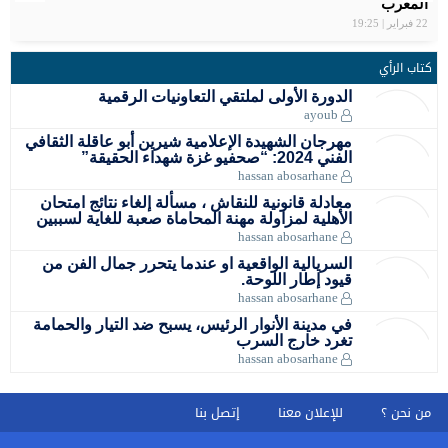
2024 – مسابقة كرة القدم
المغرب
السعودية
الاولمبية .
عمالة مقاطعة عين الشق
مع علامة رائدة في مجال المشروبات الرياضية
22 فبراير | 19:25
كتاب الرأي
الدورة الأولى لملتقي التعاونيات الرقمية
ayoub
مهرجان الشهيدة الإعلامية شيرين أبو عاقلة الثقافي
الفني 2024: “صحفيو غزة شهداء الحقيقة”
hassan abosarhane
معادلة قانونية للنقاش ، مسألة إلغاء نتائج امتحان
الأهلية لمزاولة مهنة المحاماة صعبة للغاية لسببين
hassan abosarhane
السريالية الواقعية او عندما يتحرر جمال الفن من
قيود إطار اللوحة.
hassan abosarhane
في مدينة الأنوار الرئيس، يسبح ضد التيار والحمامة
تغرد خارج السرب
hassan abosarhane
من نحن ؟
للإعلان معنا
إتصل بنا