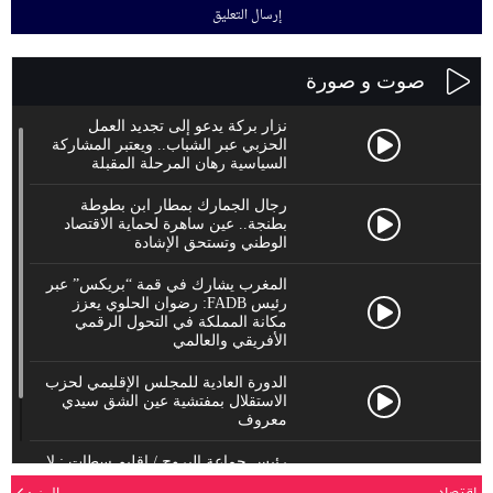
صوت و صورة
نزار بركة يدعو إلى تجديد العمل
الحزبي عبر الشباب.. ويعتبر المشاركة
السياسية رهان المرحلة المقبلة
رجال الجمارك بمطار ابن بطوطة
بطنجة.. عين ساهرة لحماية الاقتصاد
الوطني وتستحق الإشادة
المغرب يشارك في قمة “بريكس” عبر
رئيس FADB: رضوان الحلوي يعزز
مكانة المملكة في التحول الرقمي
الأفريقي والعالمي
الدورة العادية للمجلس الإقليمي لحزب
الاستقلال بمفتشية عين الشق سيدي
معروف
رئيس جماعة البروج / اقليم سطات : لا
يحترم جلالة الملك محمد السادس
المزيد