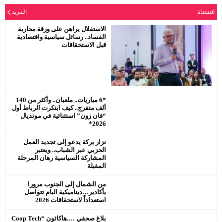
يحترم جلالة الملك محمد السادس
اقتصاد
المزيد
نصره.
الاستقلال يراهن على ورقة محاربة
الفساد.. رسائل سياسية واقتصادية
قبل الاستحقاقات
*6 مباريات.. ملعبان.. وأكثر من 140
ألف متفرج.. كيف ابتكرت الرباط أول
“فان زون” استثنائية في مونديال
2026*
نزار بركة يدعو إلى تجديد العمل
الحزبي عبر الشباب.. ويعتبر
المشاركة السياسية رهان المرحلة
المقبلة
من الشمال إلى الجنوب مرورا
بأكادير…ديناميكية البام تتواصل
استعداداً لاستحقاقات 2026
بلاغ صحفي ….هاكاثون “Coop Tech