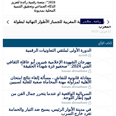
2026”: منصة رقمية رائدة لتعزيز
الذكاء الجماعي وتحقيق التنمية
المحلية بمديونة
رياضة
رياضة
رياضة
رياضة
رياضة
المرأة
إقتصاد
,
رياضة
سلايدر
سلايدر
سلايدر
سلايدر
اخبار وطنية
سلايدر
رياضة
سلايدر
الرجاء البيضاوي يتوج بكأس العرش للمرة التاسعة
سفيان البقالي فخر المغرب ، اهدى لصاحب الجلالة الميدالية
تنظم الجامعة الملكية المغربية للجمباز الأطوار النهائية لبطولة
بلاغ الصحفي… اللجنة الإقليمية للمبادرة الوطنية للتنمية البشرية
مواعيد مباريات المنتخب الأولمبي المغربي في أولمبياد باريس
المغربية سعاد مقتدري تواصل التحدي برالي دكار بالمملكة العربية
سبورتينغ الدار البيضاء لكرة القدم النسوية يوقّع شراكة استراتيجية
2024 – مسابقة كرة القدم
المغرب
السعودية
الاولمبية .
عمالة مقاطعة عين الشق
مع علامة رائدة في مجال المشروبات الرياضية
22 فبراير | 19:25
كتاب الرأي
الدورة الأولى لملتقي التعاونيات الرقمية
ayoub
مهرجان الشهيدة الإعلامية شيرين أبو عاقلة الثقافي
الفني 2024: “صحفيو غزة شهداء الحقيقة”
hassan abosarhane
معادلة قانونية للنقاش ، مسألة إلغاء نتائج امتحان
الأهلية لمزاولة مهنة المحاماة صعبة للغاية لسببين
hassan abosarhane
السريالية الواقعية او عندما يتحرر جمال الفن من
قيود إطار اللوحة.
hassan abosarhane
في مدينة الأنوار الرئيس، يسبح ضد التيار والحمامة
تغرد خارج السرب