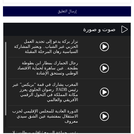
صوت و صورة
نزار بركة يدعو إلى تجديد العمل
الحزبي عبر الشباب.. ويعتبر المشاركة
السياسية رهان المرحلة المقبلة
رجال الجمارك بمطار ابن بطوطة
بطنجة.. عين ساهرة لحماية الاقتصاد
الوطني وتستحق الإشادة
المغرب يشارك في قمة “بريكس” عبر
رئيس FADB: رضوان الحلوي يعزز
مكانة المملكة في التحول الرقمي
الأفريقي والعالمي
الدورة العادية للمجلس الإقليمي لحزب
الاستقلال بمفتشية عين الشق سيدي
معروف
رئيس جماعة البروج / اقليم سطات : لا