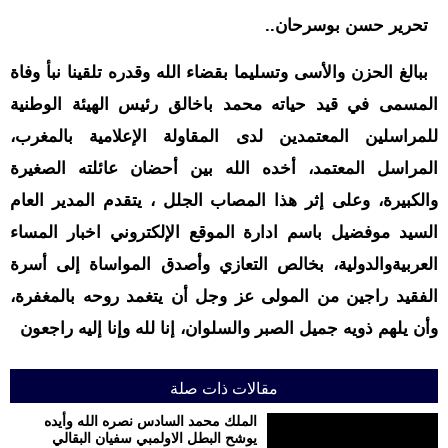
حوادث
تحرير حسن بوسرحان..
قناة
اخبار
ببالغ الحزن والأسى وتسليما بقضاء الله وقدره تلقينا نبأ وفاة
المساء
المسمى في قيد حياته محمد باخالق رئيس الهيئة الوطنية
للمراسلين المعتمدين لدى المقاولة الإعلامية بالمغرب،
المراسل المعتمد، أخده الله بين أحضان عائلته الصغيرة
والكبيرة، وعلى إثر هذا المصاب الجلل ، يتقدم المدير العام
السيد موفضيل باسم ادارة الموقع الإلكتروني اخبار المساء
العربيةوالدولية، بخالص التعازي وأصدق المواساة إلى أسرة
الفقيد راجين من المولى عز وجل أن يتغمد روحه بالمغفرة،
وأن يلهم ذويه جميل الصبر والسلوان، إنا لله وإنا إليه راجعون
مقالات ذات صلة
الملك محمد السادس نصره الله وأيده
يوشح البطل الاولمبي سفيان البقالي