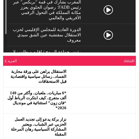
المغرب يشارك في قمة “بريكس” عبر
رئيس FADB: رضوان الحلوي يعزز
مكانة المملكة في التحول الرقمي
الأفريقي والعالمي
الدورة العادية للمجلس الإقليمي لحزب
الاستقلال بمفتشية عين الشق سيدي
معروف
رئيس جماعة البروج / اقليم سطات : لا
يحترم جلالة الملك محمد السادس
اقتصاد
المزيد
نصره.
الاستقلال يراهن على ورقة محاربة
الفساد.. رسائل سياسية واقتصادية
قبل الاستحقاقات
*6 مباريات.. ملعبان.. وأكثر من 140
ألف متفرج.. كيف ابتكرت الرباط أول
“فان زون” استثنائية في مونديال
2026*
نزار بركة يدعو إلى تجديد العمل
الحزبي عبر الشباب.. ويعتبر
المشاركة السياسية رهان المرحلة
المقبلة