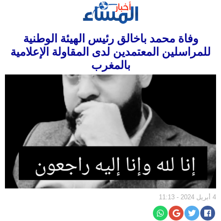
الرئيسية
وفاة محمد باخالق رئيس الهيئة الوطنية
سياسة
للمراسلين المعتمدين لدى المقاولة الإعلامية
مجتمع
بالمغرب
إقتصاد
أخبار
الجالية
جهات
ثقافة
و
فن
رياضة
4 أبريل 2024 - 11:13
المرأة