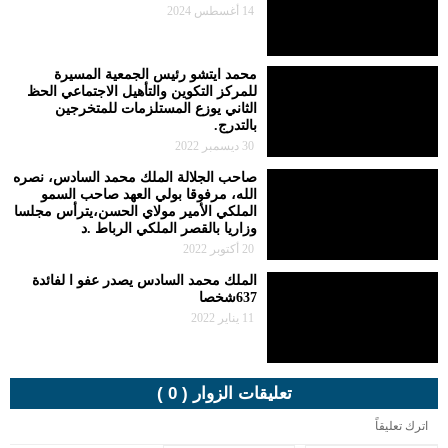
14 أغسطس 2024
محمد ايتشو رئيس الجمعية المسيرة
للمركز التكوين والتأهيل الاجتماعي الحظ
الثاني يوزع المستلزمات للمتخرجين
بالتدرج.
30 ديسمبر 2022
صاحب الجلالة الملك محمد السادس، نصره
الله، مرفوقا بولي العهد صاحب السمو
الملكي الأمير مولاي الحسن،يترأس مجلسا
وزاريا بالقصر الملكي الرباط .د
20 أكتوبر 2022
الملك محمد السادس يصدر عفو ا لفائدة
637شخصا
11 يناير 2022
تعليقات الزوار ( 0 )
اترك تعليقاً