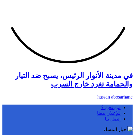
في مدينة الأنوار الرئيس، يسبح ضد التيار
والحمامة تغرد خارج السرب
hassan abosarhane
من نحن ؟
للإعلان معنا
إتصل بنا