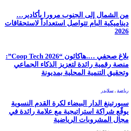
من الشمال إلى الجنوب مرورا بأكادير…
ديناميكية البام تتواصل استعداداً لاستحقاقات
2026
بلاغ صحفي ….هاكاثون “Coop Tech 2026”:
منصة رقمية رائدة لتعزيز الذكاء الجماعي
وتحقيق التنمية المحلية بمديونة
رياضة
,
سلايدر
سبورتينغ الدار البيضاء لكرة القدم النسوية
يوقّع شراكة استراتيجية مع علامة رائدة في
مجال المشروبات الرياضية