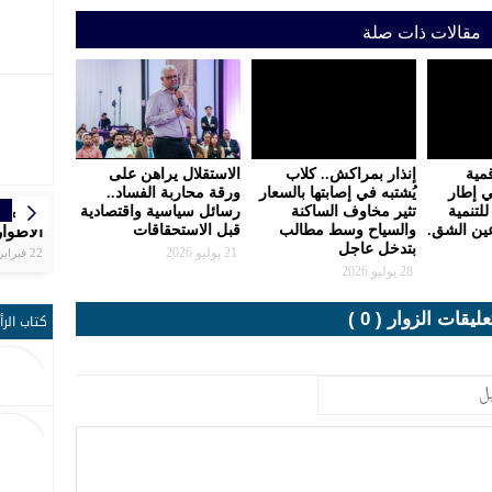
مقالات ذات صلة
مية
إنذار بمراكش.. كلاب
الاستقلال يراهن على
ي إطار
يُشتبه في إصابتها بالسعار
ورقة محاربة الفساد..
للتنمية
تثير مخاوف الساكنة
رسائل سياسية واقتصادية
ر
ر
ر
ر
ر
ا
إ
مواع
تنظم ال
بلاغ ال
الرجاء
سبورتين
سفيان 
المغرب
عين الشق.
والسياح وسط مطالب
قبل الاستحقاقات
التاسع
الجلالة
دكار با
الأطوار
يوقّع ش
الوطني
بتدخل عاجل
الشق
كرة ال
مجال ا
21 يوليو 2026
22 فبراير | 19:25
28 يوليو 2026
عليقات الزوار ( 0 )
كتاب الرأ