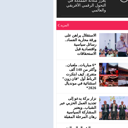
يعزز مكانة المملكة في
التحول الرقمي الأفريقي
والعالمي
الدورة العادية للمجلس
المزيد
الإقليمي لحزب الاستقلال
بمفتشية عين الشق
سيدي معروف
الاستقلال يراهن على
ورقة محاربة الفساد..
رسائل سياسية
رئيس جماعة البروج /
واقتصادية قبل
اقليم سطات : لا يحترم
الاستحقاقات
جلالة الملك محمد
السادس نصره.
*6 مباريات.. ملعبان..
وأكثر من 140 ألف
متفرج.. كيف ابتكرت
الرباط أول “فان زون”
استثنائية في مونديال
2026*
نزار بركة يدعو إلى
تجديد العمل الحزبي عبر
الشباب.. ويعتبر
المشاركة السياسية
رهان المرحلة المقبلة