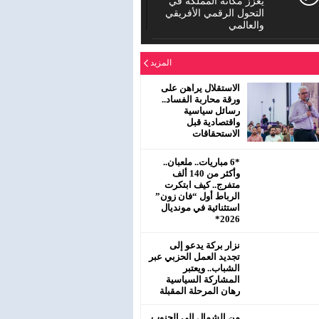
يعزز مكانة المملكة في
التحول الرقمي الأفريقي
والعالمي
الدورة العادية للمجلس
المزيد
الإقليمي لحزب الاستقلال
بمفتشية عين الشق
سيدي معروف
الاستقلال يراهن على
ورقة محاربة الفساد..
رسائل سياسية
رئيس جماعة البروج /
واقتصادية قبل
اقليم سطات : لا يحترم
الاستحقاقات
جلالة الملك محمد
السادس نصره.
*6 مباريات.. ملعبان..
وأكثر من 140 ألف
متفرج.. كيف ابتكرت
الرباط أول “فان زون”
استثنائية في مونديال
2026*
نزار بركة يدعو إلى
تجديد العمل الحزبي عبر
الشباب.. ويعتبر
المشاركة السياسية
رهان المرحلة المقبلة
من الشمال إلى الجنوب