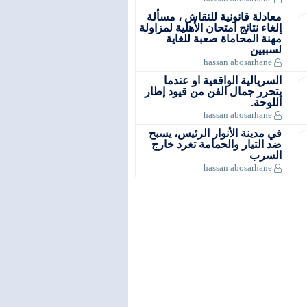
معادلة قانونية للنقاش ، مسألة
إلغاء نتائج امتحان الأهلية لمزاولة
مهنة المحاماة صعبة للغاية
لسببين
hassan abosarhane
السريالية الواقعية او عندما
يتحرر جمال الفن من قيود إطار
اللوحة.
hassan abosarhane
في مدينة الأنوار الرئيس، يسبح
ضد التيار والحمامة تغرد خارج
السرب
hassan abosarhane