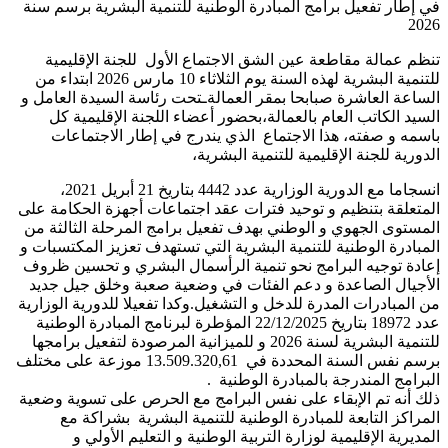
في إطار تفعيل برامج المبادرة الوطنية للتنمية البشرية برسم سنة
2026
تنظم عمالة مقاطعة عين الشق الاجتماع الأول للجنة الإقليمية
للتنمية البشرية لهذه السنة يوم الثلاثاء 10 مارس 2026 ابتداء من
الساعة العاشرة صبابحا بمقر العمالةـتحت رئاسة السيدة العامل و
السيد الكاتب العام بالعمالة،بحضور أعضاء اللجنة الإقليمية كل
باسمه و صفته، هذا الاجتماع الذي يندرج في إطار الاجتماعات
الدورية للجنة الإقليمية للتنمية البشرية،
انسجاما مع الدورية الوزارية عدد 4442 بتاريخ 21 أبريل 2021،
المتعلقة بتنظيم و توحيد فترات عقد اجتماعات أجهزة الحكامة على
المستوى الجهوي و الوطني بهدف تفعيل برامج المرحلة الثالثة من
المبادرة الوطنية للتنمية البشرية التي تستهدف تعزيز المكتسبات و
إعادة توجيه البرامج نحو تنمية الرأسمال البشري و تحسين ظروف
الأجيال الصاعدة و دعم الفئات في وضعية صعبة وخلق جيل جديد
من المبادرات المدرة للدخل و التشغيل.وكدا تفعيلا للدورية الوزارية
عدد 18972 بتاريخ 22/12/2025 المؤطرة لبرنامج المبادرة الوطنية
للتنمية البشرية لسنة 2026 و للميزانية المرصودة لتفعيل برامجها
برسم نفس السنة المحددة في 13.509.320,61 موزعة على مختلف
البرامج المندرجة بالمبادرة الوطنية .
ذلك أنه تم الإبقاء على نفس البرامج مع الحرص على تسوية وضعية
المراكز التابعة للمبادرة الوطنية للتنمية البشرية بشراكة مع
المديرية الإقليمية لوزارة التربية الوطنية و التعليم الأولي و