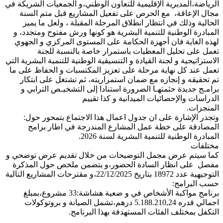
الرياضة،المديرية الإقليمية للتعاون الوطني،و الجمعيات الشريكة في
مجال الإعاقة، مع الحرص على تفعيل المشاريع قبل متم السنة
الحالية وذلك في انتظار انطلاق المرحلة المقبلة ، ولعل ما يميز
المبادرة الوطنية للتنمية البشرية هو كونها ورش مفتوح ومتجدد، و
لهذه الغاية فان أجهزة الحكامة على المستوى المركزي و الجهوي
تعمل على تحليل المعطيات باستمرار خاصة بالنسبة للجنة
الاستراتيجية و لجنة القيادة و التنسيقية الوطنية للتنمية البشرية التي
تعمل عند كل نهاية مرحلة على تعزيز المكتسبات و الحفاظ على ما
تم تحقيقه و إنجازه مع ضمان استمراريته، ثم تشتغل على ابتكار
برامـج جديدة حثمتهـا الضرورة استنادا إلى التشخيـص الترابي و
الدراسات والإحصائيات الميدانية و كذا تقييم
المنجزات.
وتجدر الإشارة على ان جدول اعمال هذا الاجتماع بتمحور حول:
المصادقة على خطة عمل المشارع المندرجة في اطار برامج
المبادرة الوطنية للتنمية البشرية لسنة 2026.
مختلفات
كما سيتم عرض مجمل التوضيحات من خلال تقديم عرض توضحي و
مفصل على انظار السادة الحضور،و يتضمن ملخص حول المذكرة
التوجيهية عدد 18972 بتاريخ 22/12/2025،و مقترحات المشاريع التالية
حسب البرامج:
برنامج مواكبة الأشخاص في و ضعية هشاشة:33 مشروع،بمبلغ
اجمالي قدره 5.188.210,24 درهم،تشمل الصيانة و بروتوكولات
التكفل بمختلف الفئات المستهدفة بهذا البرنامج.