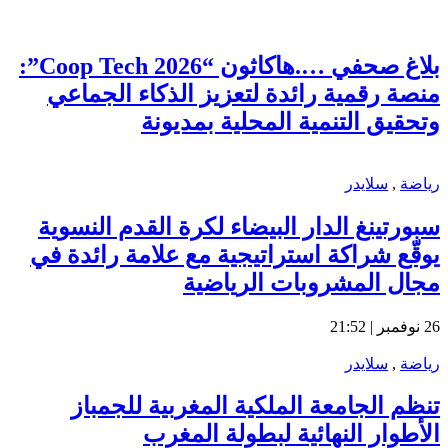
بلاغ صحفي ….هاكاثون “Coop Tech 2026”:
منصة رقمية رائدة لتعزيز الذكاء الجماعي
وتحقيق التنمية المحلية بمديونة
رياضة
,
سلايدر
سبورتينغ الدار البيضاء لكرة القدم النسوية
يوقّع شراكة استراتيجية مع علامة رائدة في
مجال المشروبات الرياضية
26 نوفمبر | 21:52
رياضة
,
سلايدر
تنظم الجامعة الملكية المغربية للجمباز
الأطوار النهائية لبطولة المغرب