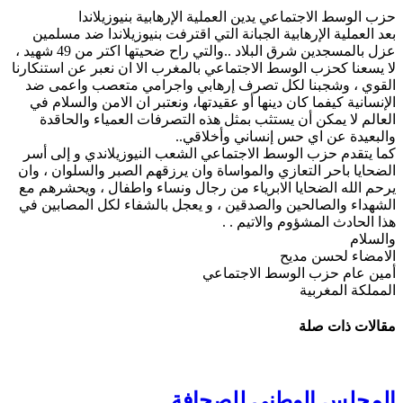
حزب الوسط الاجتماعي يدين العملية الإرهابية بنيوزيلاندا
بعد العملية الإرهابية الجبانة التي اقترفت بنيوزيلاندا ضد مسلمين
عزل بالمسجدين شرق البلاد ..والتي راح ضحيتها اكتر من 49 شهيد ،
لا يسعنا كحزب الوسط الاجتماعي بالمغرب الا ان نعبر عن استنكارنا
القوي ، وشجبنا لكل تصرف إرهابي واجرامي متعصب واعمى ضد
الإنسانية كيفما كان دينها أو عقيدتها، ونعتبر ان الامن والسلام في
العالم لا يمكن أن يستثب بمثل هذه التصرفات العمياء والحاقدة
والبعيدة عن اي حس إنساني وأخلاقي..
كما يتقدم حزب الوسط الاجتماعي الشعب النيوزيلاندي و إلى أسر
الضحايا باحر التعازي والمواساة وان يرزقهم الصبر والسلوان ، وان
يرحم الله الضحايا الابرياء من رجال ونساء واطفال ، ويحشرهم مع
الشهداء والصالحين والصدقين ، و يعجل بالشفاء لكل المصابين في
هذا الحادث المشؤوم والاتيم . .
والسلام
الامضاء لحسن مديح
أمين عام حزب الوسط الاجتماعي
المملكة المغربية
مقالات ذات صلة
المجلس الوطني للصحافة..