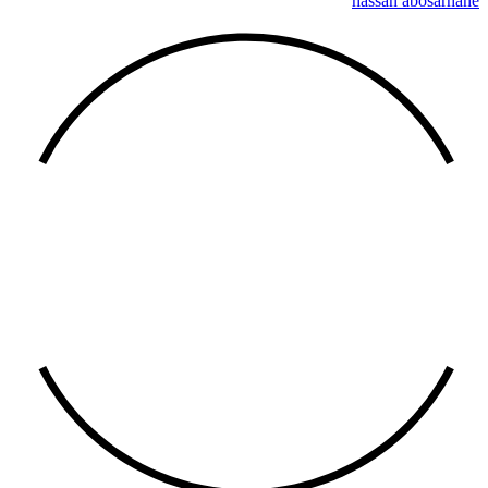
hassan abosarhane