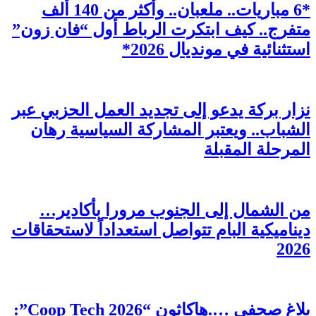
*6 مباريات.. ملعبان.. وأكثر من 140 ألف
متفرج.. كيف ابتكرت الرباط أول “فان زون”
استثنائية في مونديال 2026*
نزار بركة يدعو إلى تجديد العمل الحزبي عبر
الشباب.. ويعتبر المشاركة السياسية رهان
المرحلة المقبلة
من الشمال إلى الجنوب مرورا بأكادير…
ديناميكية البام تتواصل استعداداً لاستحقاقات
2026
بلاغ صحفي ….هاكاثون “Coop Tech 2026”: