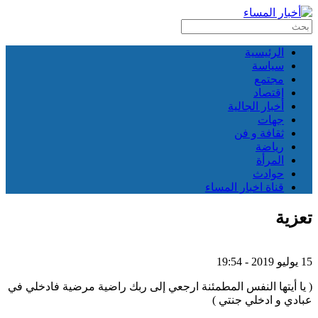
الرئيسية
سياسة
مجتمع
إقتصاد
أخبار الجالية
جهات
ثقافة و فن
رياضة
المرأة
حوادث
قناة اخبار المساء
تعزية
15 يوليو 2019 - 19:54
( يا أيتها النفس المطمئنة ارجعي إلى ربك راضية مرضية فادخلي في
عبادي و ادخلي جنتي )