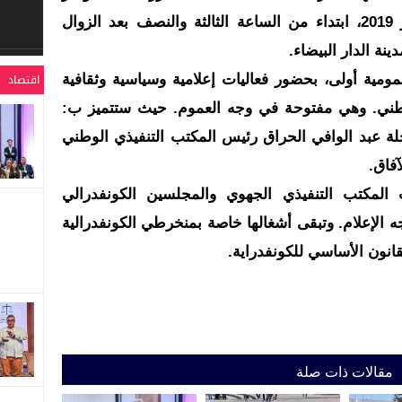
الجهوي التأسيسي، بتاريخ 21 شتنبر 2019، ابتداء من الساعة الثالثة والنصف بعد الزوال
نة الدار البيضاء.
ومية أولى، بحضور فعاليات إعلامية وسياسية وثقافية
اقتصاد
وطني. وهي مفتوحة في وجه العموم. حيث ستتميز ب:
خلة عبد الوافي الحراق رئيس المكتب التنفيذي الوطني
آفاق.
 المكتب التنفيذي الجهوي والمجلسين الكونفدرالي
الإعلام. وتبقى أشغالها خاصة بمنخرطي الكونفدرالية
نون الأساسي للكونفدراية.
مقالات ذات صلة