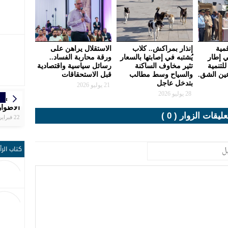
مية
إنذار بمراكش.. كلاب
الاستقلال يراهن على
ي إطار
يُشتبه في إصابتها بالسعار
ورقة محاربة الفساد..
للتنمية
تثير مخاوف الساكنة
رسائل سياسية واقتصادية
عين الشق.
والسياح وسط مطالب
قبل الاستحقاقات
بتدخل عاجل
21 يوليو 2026
28 يوليو 2026
ر
ر
ر
ر
ر
ا
إ
مواع
تنظم ال
بلاغ ال
الرجاء
سبورتين
سفيان 
المغرب
التاسع
الجلالة
دكار با
الأطوار
يوقّع ش
الوطني
عليقات الزوار ( 0 )
الشق
كرة ال
مجال ا
22 فبراير | 19:25
كتاب الرأ