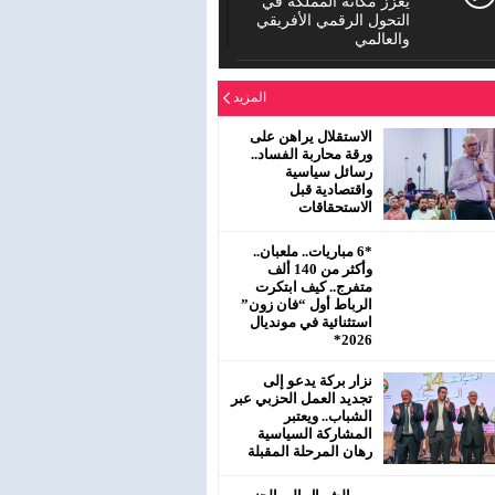
يعزز مكانة المملكة في
التحول الرقمي الأفريقي
والعالمي
الدورة العادية للمجلس
المزيد
الإقليمي لحزب الاستقلال
بمفتشية عين الشق
سيدي معروف
الاستقلال يراهن على
ورقة محاربة الفساد..
رسائل سياسية
رئيس جماعة البروج /
واقتصادية قبل
اقليم سطات : لا يحترم
الاستحقاقات
جلالة الملك محمد
السادس نصره.
*6 مباريات.. ملعبان..
وأكثر من 140 ألف
متفرج.. كيف ابتكرت
الرباط أول “فان زون”
استثنائية في مونديال
2026*
نزار بركة يدعو إلى
تجديد العمل الحزبي عبر
الشباب.. ويعتبر
المشاركة السياسية
رهان المرحلة المقبلة