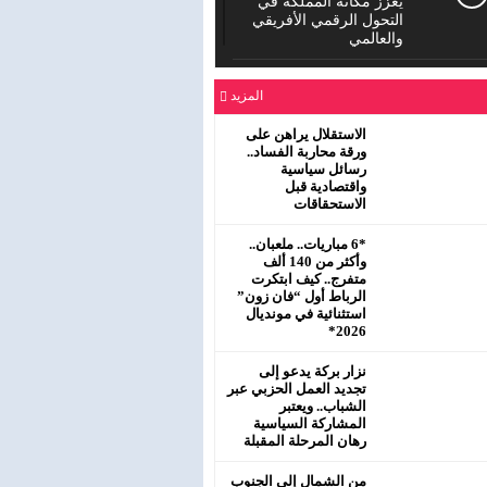
يعزز مكانة المملكة في
التحول الرقمي الأفريقي
والعالمي
الدورة العادية للمجلس
المزيد
الإقليمي لحزب الاستقلال
بمفتشية عين الشق
سيدي معروف
الاستقلال يراهن على
ورقة محاربة الفساد..
رسائل سياسية
رئيس جماعة البروج /
واقتصادية قبل
اقليم سطات : لا يحترم
الاستحقاقات
جلالة الملك محمد
السادس نصره.
*6 مباريات.. ملعبان..
وأكثر من 140 ألف
متفرج.. كيف ابتكرت
الرباط أول “فان زون”
استثنائية في مونديال
2026*
نزار بركة يدعو إلى
تجديد العمل الحزبي عبر
الشباب.. ويعتبر
المشاركة السياسية
رهان المرحلة المقبلة
من الشمال إلى الجنوب