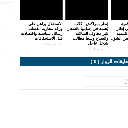
مية
إنذار بمراكش.. كلاب
الاستقلال يراهن على
ي إطار
يُشتبه في إصابتها بالسعار
ورقة محاربة الفساد..
للتنمية
تثير مخاوف الساكنة
رسائل سياسية واقتصادية
عين الشق.
والسياح وسط مطالب
قبل الاستحقاقات
بتدخل عاجل
21 يوليو 2026
28 يوليو 2026
عليقات الزوار ( 0 )