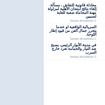
معادلة قانونية للنقاش ، مسألة
إلغاء نتائج امتحان الأهلية لمزاولة
مهنة المحاماة صعبة للغاية
لسببين
hassan abosarhane
السريالية الواقعية او عندما
يتحرر جمال الفن من قيود إطار
اللوحة.
hassan abosarhane
في مدينة الأنوار الرئيس، يسبح
ضد التيار والحمامة تغرد خارج
السرب
hassan abosarhane