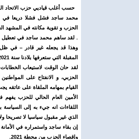
حسب أغلب قياديي حزب الاتحاد الد
محمد ساجد فشل فشلا دريعا في مهم
الحزب و تقوية مكانته في المشهد ال
. لقد ساهم محمد ساجد في تعطيل 
وهذا قد يجعله غير قادر – في ظل
المقبلة التي ستعرفها بلادنا سنة 2021.
لقد حان الوقت لاستيعاب الخطابات ا
الحزبي، و الانفتاح على المواطني
القيام بمهامه الملقاة على عاتقه يجب
الأمين العام الحالي للحزب يفهم ف
اللقاءات انه جيء به إلى السياسة ب
الذي غير مقبول سياسيا لا تصريحا ولا 
إن بقاء ساجد واستمراره في الأمان
وإقصاء الحزب من محطة 2021.