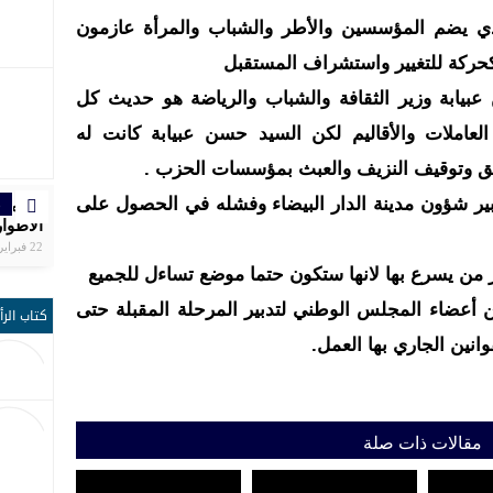
ي يضم المؤسسين والأطر والشباب والمرأة عازمون
ركة للتغيير واستشراف المستقبل
بيابة وزير الثقافة والشباب والرياضة هو حديث كل
 العاملات والأقاليم لكن السيد حسن عبيابة كانت له
الحق وتوقيف النزيف والعبث بمؤسسات الحزب .
بير شؤون مدينة الدار البيضاء وفشله في الحصول على
ر
ر
ر
ر
ر
ا
إ
تنظم ال
بلاغ ال
الرجاء
سبورتين
سفيان 
المغرب
🔴 موا
التاسع
في أولمبياد با
الجلالة
دكار با
الأطوار
يوقّع ش
الوطني
الشق
مجال ا
22 فبراير | 19:25
 من يسرع بها لانها ستكون حتما موضع تساءل للجميع
 أعضاء المجلس الوطني لتدبير المرحلة المقبلة حتى
كتاب الرأ
وانين الجاري بها العمل.
مقالات ذات صلة