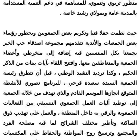
حوادث
منظور تربوي وتنموي، للمساهمة في دعم التنمية المستدامة
قناة
بالمدينة عامة وبمولاي رشيد خاصة .
اخبار
المساء
حيث نظمت حفلا فنيا وتكريم بعض الجمعويين وبحظور رؤساء
بعض الجمعيات والأندية تتقدمهم مجموعة اصدقاء حب الخير
يجمعنا بكل المنتسبين فيه إضافة إلى منخرطي وأعضاء
الجمعية والمتعاطفين معها. وافتتح اللقاء بآيات بينات من الذكر
الحكيم ، وكدا ترديد النشيد الوطني ، قبل أن تتطرق رئيسة
الجمعية السيدة سعيدة فرحي ، للبرنامج تصوري للأنشطة
المتوقع انجازها الموسم القادم والذي تهدف من خلاله الجمعية
إلى توطيد آليات العمل الجمعوي التنسيقي بين الفعاليات
الجمعوية والرقي به داخل المنطقة ، والعمل على تهذيب ذوق
الساكنة وتأطير مختلف الشرائح لما فيه مصلحة الفرد
والمجتمع وترسيخ روح المواطنة والحفاظ على المكتسبات