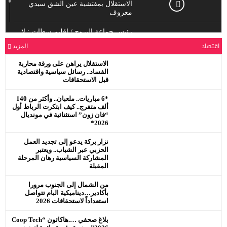
الاستقلال بمفتشية عين الشق سيدي
معروف
رئيس جماعة البروج / اقليم سطات : لا
يحترم جلالة الملك محمد السادس
اقتصاد
المزيد
نصره.
الاستقلال يراهن على ورقة محاربة
الفساد.. رسائل سياسية واقتصادية
قبل الاستحقاقات
*6 مباريات.. ملعبان.. وأكثر من 140
ألف متفرج.. كيف ابتكرت الرباط أول
“فان زون” استثنائية في مونديال
2026*
نزار بركة يدعو إلى تجديد العمل
الحزبي عبر الشباب.. ويعتبر
المشاركة السياسية رهان المرحلة
المقبلة
من الشمال إلى الجنوب مرورا
بأكادير…ديناميكية البام تتواصل
استعداداً لاستحقاقات 2026
بلاغ صحفي ….هاكاثون “Coop Tech