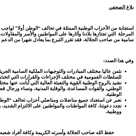
بلاغ الصحفي
استجابة من
الأحزاب الوطنية الممثلة في تحالف
“الوطن أولا”
لواجب ال
المرحلة التي تجتازها بلادنا وآثارها على المواطنين والأسر والمقاولا
سامية من صاحب الجلالة، فقد تقرر التبرع بما يعادل شهرا من الدعم 
وفي هذا الصدد:
نثمن عاليا
للسلطات العمومية في مختلف الإجراءات والقرارات التي اتخذتها
نشيد بالروح الوطنية القوية والتعبئة العالية التي أبانت عنه
الوطني، والقوات المساعدة، والوقاية المدنية، ونساء ورجال قط
الوطنية
.
نعبر عن استعداد جميع مناضلات ومناضلي أحزاب تحالف “الوطن أ
نجدد دعوتنا، كافة المواطنات والمواطنين على الالتزام الشديد،
ووطنية
.
حفظ الله صاحب الجلالة وأسرته الكريمة وكافة أفراد شعبه الو