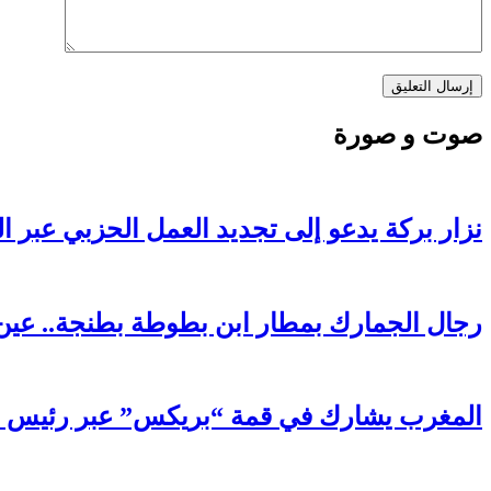
صوت و صورة
نزار بركة يدعو إلى تجديد العمل الحزبي عبر ا
رجال الجمارك بمطار ابن بطوطة بطنجة.. عين 
المغرب يشارك في قمة “بريكس” عبر رئيس FADB: رضوان الحلوي يعزز مكانة المملكة في التحول الرقمي الأفريقي والعالمي