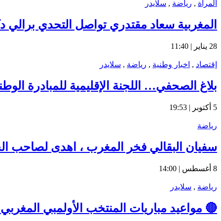
المرأة
,
رياضة
,
سلايدر
المغربية سعاد مقتدري تواصل التحدي برالي دكا
28 يناير | 11:40
إقتصاد
,
اخبار وطنية
,
رياضة
,
سلايدر
بلاغ الصحفي… اللجنة الإقليمية للمبادرة الوط
5 أكتوبر | 19:53
رياضة
سفيان البقالي فخر المغرب ، اهدى لصاحب الجلال
8 أغسطس | 14:00
رياضة
,
سلايدر
🔴 مواعيد مباريات المنتخب الأولمبي المغربي في أولمبياد باري