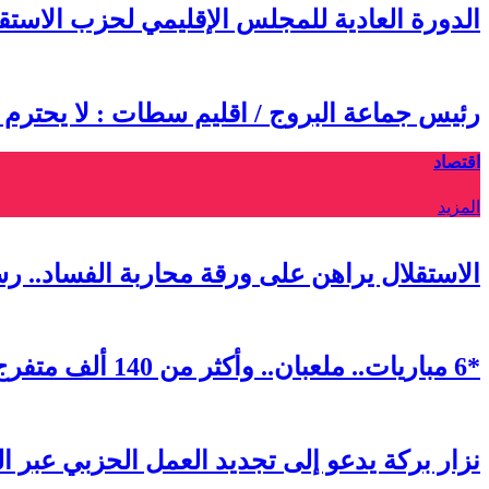
الدورة العادية للمجلس الإقليمي لحزب الاس
رئيس جماعة البروج / اقليم سطات : لا يحترم
اقتصاد
المزيد
الاستقلال يراهن على ورقة محاربة الفساد.. ر
*6 مباريات.. ملعبان.. وأكثر من 140 ألف متفرج.. كيف ابتكرت الرباط أول “فان زون” استثنائية في مونديال 2026*
نزار بركة يدعو إلى تجديد العمل الحزبي عبر ا