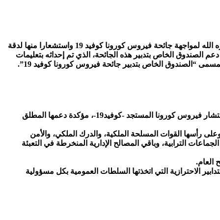
الله لمواجهة جائحة فيروس كورونا كوفيد 19
واستشعارا منها لدقة
 دعم الصندوق الخاص بتدبير هذه الجائحة، الذي تم إحداثه بتعليمات
مى “الصندوق الخاص بتدبير جائحة فيروس كورونا كوفيد 19”.
مختلف المبادرات والتوجيهات الملكية السامية الجريئة والشجاعة والاستباقية المتخذة حماية للشعب المغربي من تداعيات انتشار فيروس كورونا المستجد -كوفيد19-، مؤكدة دعمها المطلق
وعلى رأسها القوات المسلحة الملكية، والدرك الملكي، والأمن
اعات الترابية، وباقي المصالح الإدارية المنخرطة في التعبئة
العام.
دابير الاحترازية التي اتخذتها السلطات العمومية بكل مسؤولية