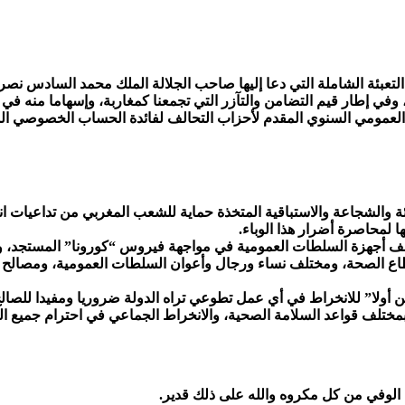
تعبئة الشاملة التي دعا إليها صاحب الجلالة الملك محمد السادس نصره 
ت، وفي إطار قيم التضامن والتآزر التي تجمعنا كمغاربة، وإسهاما منه في
العمومي السنوي المقدم لأحزاب التحالف لفائدة الحساب الخصوصي المس
 لمحاصرة أضرار هذا الوباء.
ا مختلف أجهزة السلطات العمومية في مواجهة فيروس “كورونا” المستجد، 
اع الصحة، ومختلف نساء ورجال وأعوان السلطات العمومية، ومصالح الجم
ولا” للانخراط في أي عمل تطوعي تراه الدولة ضروريا ومفيدا للصالح 
 بمختلف قواعد السلامة الصحية، والانخراط الجماعي في احترام جميع الت
في من كل مكروه والله على ذلك قدير.