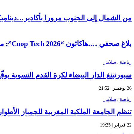
من الشمال إلى الجنوب مرورا بأكادير…ديناميكية 
بلاغ صحفي ….هاكاثون “Coop Tech 2026”: منصة رقمية رائدة لتعزيز الذكاء الجماعي وتحقيق التنمية المحلية بمديونة
رياضة
,
سلايدر
سبورتينغ الدار البيضاء لكرة القدم النسوية يو
26 نوفمبر | 21:52
رياضة
,
سلايدر
تنظم الجامعة الملكية المغربية للجمباز الأطوار
22 فبراير | 19:25