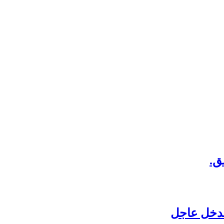
ق.
بتدخل عاجل