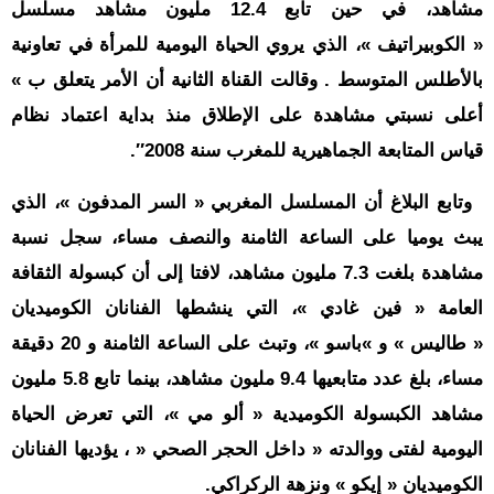
مشاهد، في حين تابع 12.4 مليون مشاهد مسلسل
« الكوبيراتيف »، الذي يروي الحياة اليومية للمرأة في تعاونية
بالأطلس المتوسط . وقالت القناة الثانية أن الأمر يتعلق ب »
أعلى نسبتي مشاهدة على الإطلاق منذ بداية اعتماد نظام
قياس المتابعة الجماهيرية للمغرب سنة 2008″.
وتابع البلاغ أن المسلسل المغربي « السر المدفون »، الذي
يبث يوميا على الساعة الثامنة والنصف مساء، سجل نسبة
مشاهدة بلغت 7.3 مليون مشاهد، لافتا إلى أن كبسولة الثقافة
العامة « فين غادي »، التي ينشطها الفنانان الكوميديان
« طاليس » و »باسو »، وتبث على الساعة الثامنة و 20 دقيقة
مساء، بلغ عدد متابعيها 9.4 مليون مشاهد، بينما تابع 5.8 مليون
مشاهد الكبسولة الكوميدية « ألو مي »، التي تعرض الحياة
اليومية لفتى ووالدته « داخل الحجر الصحي « ، يؤديها الفنانان
الكوميديان « إيكو » ونزهة الركراكي.