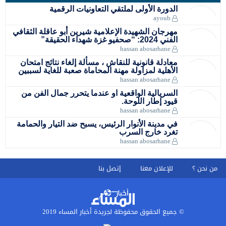
الدورة الأولى لملتقي التعاونيات الرقمية
ayoub
مهرجان الشهيدة الإعلامية شيرين أبو عاقلة الثقافي
الفني 2024: “صحفيو غزة شهداء الحقيقة”
hassan abosarhane
معادلة قانونية للنقاش ، مسألة إلغاء نتائج امتحان
الأهلية لمزاولة مهنة المحاماة صعبة للغاية لسببين
hassan abosarhane
السريالية الواقعية او عندما يتحرر جمال الفن من
قيود إطار اللوحة.
hassan abosarhane
في مدينة الأنوار الرئيس، يسبح ضد التيار والحمامة
تغرد خارج السرب
hassan abosarhane
من نحن ؟
للإعلان معنا
إتصل بنا
© جميع الحقوق محفوظة لجريدة أخبار المساء 2019