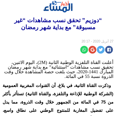
الرئيسية
“دوزيم” تحقق نسب مشاهدات “غير
سياسة
مسبوقة” مع بداية شهر رمضان
مجتمع
إقتصاد
27 أبريل 2020 - 20:17
أخبار
الجالية
أعلنت القناة التلفزية الوطنية الثانية (2M)، اليوم الاثنين،
جهات
تحقيق نسب مشاهدات “استثنائية” مع بداية شهر رمضان
المبارك 1441-2020، حيث بلغت حصة المشاهدة خلال وقت
ثقافة
الذروة نسبة 55 في المائة.
و
وذكرت القناة الثانية، في بلاغ، أن القنوات المغربية العمومية
فن
(الشركة الوطنية للإذاعة والتلفزة، والقناة الثانية) تستأثر بأكثر
رياضة
من 75 في المائة من الجمهور خلال وقت الذروة، مما يدل
المرأة
على تفضيل المغاربة للمنتوج الوطني على نطاق واسع،