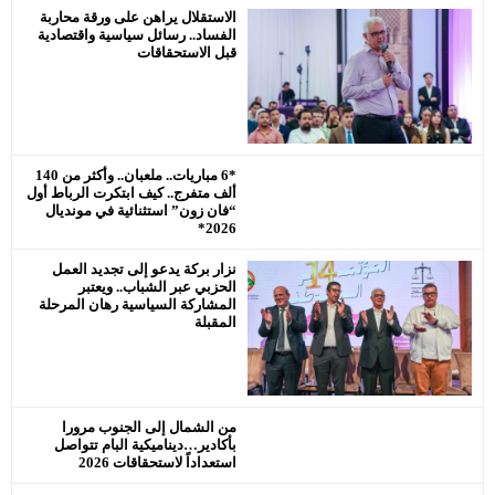
رئيس جماعة البروج / اقليم سطات : لا
الاستقلال يراهن على ورقة محاربة
الفساد.. رسائل سياسية واقتصادية
يحترم جلالة الملك محمد السادس
قبل الاستحقاقات
نصره.
*6 مباريات.. ملعبان.. وأكثر من 140
ألف متفرج.. كيف ابتكرت الرباط أول
“فان زون” استثنائية في مونديال
2026*
نزار بركة يدعو إلى تجديد العمل
الحزبي عبر الشباب.. ويعتبر
المشاركة السياسية رهان المرحلة
المقبلة
من الشمال إلى الجنوب مرورا
بأكادير…ديناميكية البام تتواصل
استعداداً لاستحقاقات 2026