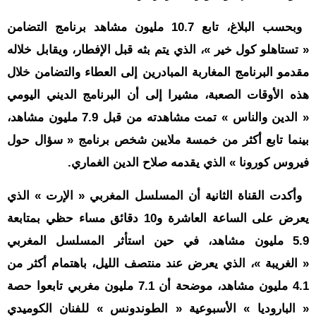
وبحسب البلاغ، تابع 10.7 مليون مشاهد برنامج التضامن
« تستاهلو كول خير »، الذي يتم بثه قبل الإفطار، ويقابل خلاله
مقدمو البرنامج المغاربة المبادرين إلى العطاء والتضامن خلال
هذه الأوقات الصعبة، مشيرا إلى أن البرنامج الديني اليومي
« الدين والناس » تمت مشاهدته من قبل 7.9 مليون مشاهد،
بينما تابع أكثر من خمسة ملايين شخص برنامج « سؤال حول
فيروس كورونا » الذي يقدمه صلاح الدين الغماري.
وأكدت القناة الثانية أن المسلسل المغربي « الإرت » الذي
يعرض على الساعة العاشرة و10 دقائق مساء حظي بمتابعة
5.9 مليون مشاهد، في حين استأثر المسلسل المغربي
« الغريبة »، الذي يعرض عند منتصف الليل، باهتمام أكثر من
4.1 مليون مشاهد، موضحة أن 7.1 مليون مغربي تابعوا حصة
« الباروديا » الأسبوعية « الطوندونس » للفنان الكوميدي