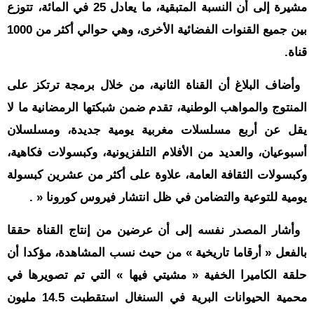
حوادث
مشيرة إلى أن النسبة المتبقية، ما يعادل 25 في المائة، تتوزع
قناة
بين جميع القنوات الفضائية الأخرى، وهي حوالي أكثر من 1000
اخبار
قناة.
المساء
وأضاف البلاغ أن القناة الثانية، من خلال برمجة ترتكز على
المنتوج والمواهب الوطنية، تقدم ضمن شبكتها الرمضانية ما لا
يقل عن أربع مسلسلات مغربية يومية جديدة، ومسلسلان
أسبوعيان، والعديد من الأفلام التلفزيونية، وكبسولات فكاهية،
وكبسولات الثقافة العامة، علاوة على أكثر من عشرين كبسولة
يومية للتوعية والتضامن في ظل انتشار فيروس كورونا « .
وأشار المصدر نفسه إلى أن عرضين من إنتاج القناة حققا
بالفعل « أرقاما تاريخية » من حيث نسب المشاهدة، مؤكدا أن
حلقة الكاميرا الخفية « مشيتي فيها » التي تم تصويرها في
محمية الحيوانات البرية في السنغال استقطبت 14.5 مليون