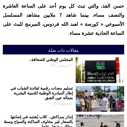
حسن الفذ، والتي تبث كل يوم أحد على الساعة العاشرة
والنصف مساء، بينما شاهد 7 ملايين مشاهد المسلسل
الأسبوعي « كورصة » لعبد الله فردوس، المبرمج للبث على
الساعة الحادية عشرة مساء.
مقالات ذات صلة
المجلس الوطني للصحافة..
5 أغسطس 2026
تسليم معدات رقمية لفائدة الشباب في
إطار المبادرة الوطنية للتنمية البشرية
بعمالة عين الشق.
28 يوليو 2026
إنذار بمراكش.. كلاب يُشتبه في إصابتها
بالسعار تثير مخاوف الساكنة والسياح وسط
مطالب بتدخل عاجل