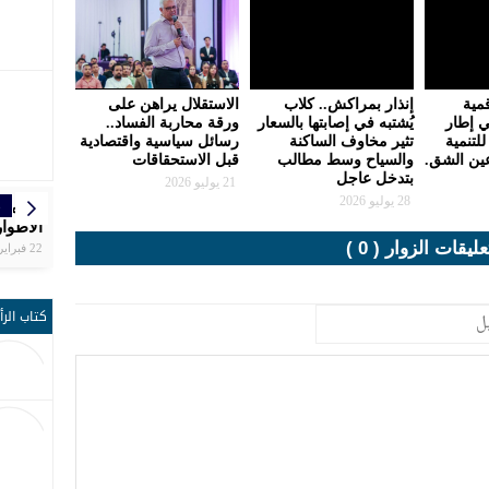
مية
إنذار بمراكش.. كلاب
الاستقلال يراهن على
ي إطار
يُشتبه في إصابتها بالسعار
ورقة محاربة الفساد..
للتنمية
تثير مخاوف الساكنة
رسائل سياسية واقتصادية
عين الشق.
والسياح وسط مطالب
قبل الاستحقاقات
بتدخل عاجل
21 يوليو 2026
28 يوليو 2026
ر
ر
ر
ر
ر
ا
إ
مواع
تنظم ال
بلاغ ال
الرجاء
سبورتين
سفيان 
المغرب
التاسع
الجلالة
دكار با
الأطوار
يوقّع ش
الوطني
عليقات الزوار ( 0 )
الشق
كرة ال
مجال ا
22 فبراير | 19:25
كتاب الرأ