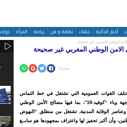
د
أخبار الجالية
جهات
ثقافة و فن
رياضة
المرأة
حوادث
 الامن الوطني المغربي غير صحيحة
ال الامن الوطني المغربي غير صحيحة
مشاركة
ختلف القوات العمومية التي تشتغل في خط التماس
الأمامي لضمان التدبير الأمني لمواجهة وباء “كوفيد-19″، بما فيها مصالح الأمن الوطني
وعناصر الوقاية المدنية، تشتغل من منطلق “النهوض
ين، وأن أكبر تحفيز لها واعتراف بمجهودها هو سابــغ