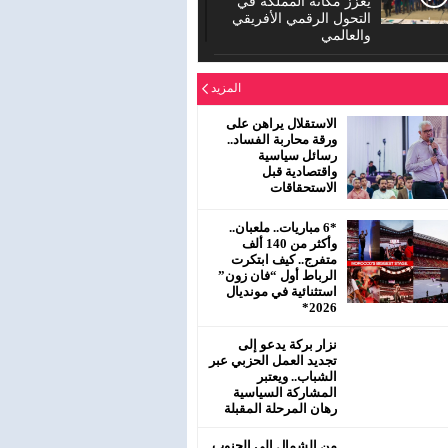
يعزز مكانة المملكة في
التحول الرقمي الأفريقي
والعالمي
الدورة العادية للمجلس
المزيد
الإقليمي لحزب الاستقلال
بمفتشية عين الشق
سيدي معروف
الاستقلال يراهن على
ورقة محاربة الفساد..
رسائل سياسية
رئيس جماعة البروج /
واقتصادية قبل
اقليم سطات : لا يحترم
الاستحقاقات
جلالة الملك محمد
السادس نصره.
*6 مباريات.. ملعبان..
وأكثر من 140 ألف
متفرج.. كيف ابتكرت
الرباط أول “فان زون”
استثنائية في مونديال
2026*
نزار بركة يدعو إلى
تجديد العمل الحزبي عبر
الشباب.. ويعتبر
المشاركة السياسية
رهان المرحلة المقبلة
من الشمال إلى الجنوب