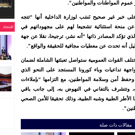
 عموم المواطنات والمواطنين”.
ى خبر غير صحيح نَسَب لوزارة الداخلية أنها “تتجه
عن منحة استثنائية تشجيعا لهم على مجهوداتهم في
اقتصاد
ذي تؤكد المصادر ذاتها “أنه نشر، ترجيحا، نقلا عن جهة
يل أنه تحدث عن معطيات مجافية للحقيقة والواقع”.
لف القوات العمومية ستواصل تعبئتها الشاملة لضمان
واجهة تداعيات وباء كورونا المستجد على النحو الذي
فظ أمن وسلامة المواطنين، مع التزامها “بإملاءات
، وتتشرف بالتفاني في النهوض به، إلى جانب باقي
ا الأطر الطبية وشبه الطبية، وذلك تحقيقا للأمن الصحي
نين”.
مقالات ذات صلة